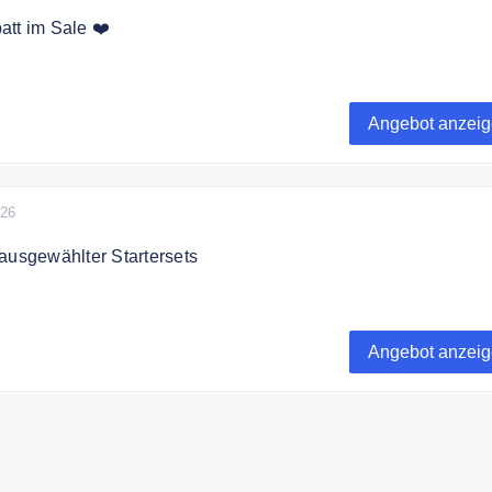
tt im Sale ❤️
% auf ausgewählte Artikel im EU Gardencenter.
Angebot anzei
026
ausgewählter Startersets
% auf ausgewählte Startersets.
Angebot anzei