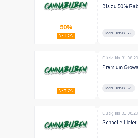
Bis zu 50% Raba
Spare bis zu 5
50%
Mehr Details
AKTION
Gültig bis 31.08.2
Premium Grows
Jetzt mit dem A
Cannabuben Gr
Mehr Details
AKTION
Gültig bis 31.08.2
Schnelle Liefer
Cannabuben Grow