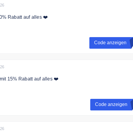
026
0% Rabatt auf alles ❤️
 Rabatt mit dem Gutscheincode auf alles.
Code anzeigen
V
r Gutschein wurde von LuckyHemp exklusiv für unsere Nutz
stellt.
026
it 15% Rabatt auf alles ❤️
oupon ganze 15 % Preisvorteil auf deine Hanfgarten Bestell
Code anzeigen
026