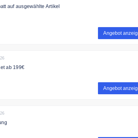
tt auf ausgewählte Artikel
0% auf ausgewählte Artikel bei Cannabuben Grow.
Angebot anzei
026
et ab 199€
nfänger Set sparen und erfolgreich zu Hause anbauen mit de
ow Set!
Angebot anzei
026
ung
 liefert schnell alle Bestellungen.