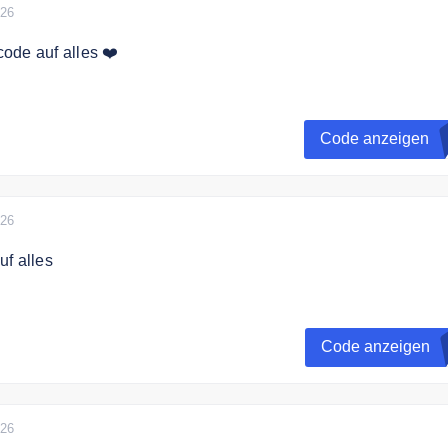
026
ode auf alles ❤️
n bei Cannabuben CBD! Registriere dich jetzt und sichere di
te und Angebote – schnell und kostenlos!
Code anzeigen
026
f alles
zt 5% Rabatt mit dem Code.
Code anzeigen
026