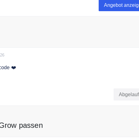
Angebot anzei
026
code ❤️
rhältst Du 20% Rabatt bei Cannabuben Grow.
Abgelau
 Grow passen