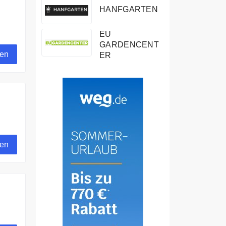
HANFGARTEN
EU
GARDENCENT
gen
ER
n
gen