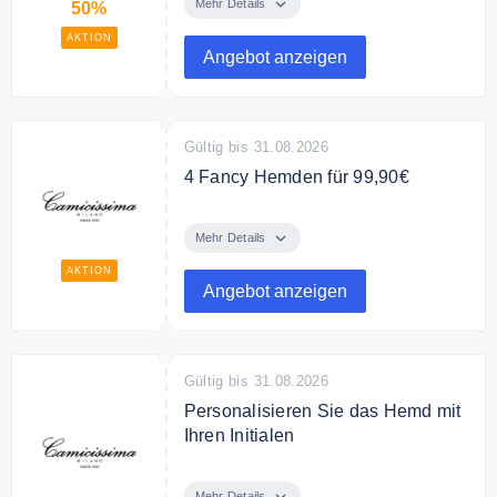
für 199,90€ . Sie sparen 50%
Mehr Details
50%
AKTION
Angebot anzeigen
Gültig bis 31.08.2026
4 Fancy Hemden für 99,90€
Nur für kurze Zeit gibt es 4 Fancy
Hemden für nur 99,90€.
Mehr Details
AKTION
Angebot anzeigen
Gültig bis 31.08.2026
Personalisieren Sie das Hemd mit
Ihren Initialen
Bei Camicissima können Sie das
Hemd mit Ihren Initialen
Mehr Details