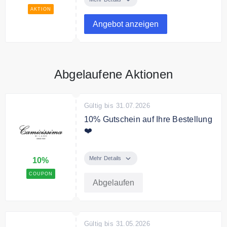
personalisieren
AKTION
Angebot anzeigen
Abgelaufene Aktionen
Gültig bis 31.07.2026
10% Gutschein auf Ihre Bestellung
❤️
Neukunden erhalten mit dem
Code 10% auf ihre erste
Mehr Details
10%
Bestellung.
COUPON
Abgelaufen
Gültig bis 31.05.2026