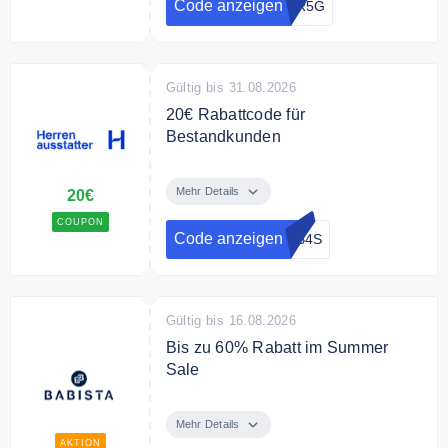
Code anzeigen
8R5G
Bedingungen
Mindestkaufbetrag: 200€ - nur für
Bestandskunden
Gültig bis 31.08.2026
20€ Rabattcode für
Bestandkunden
Sichern Sie sich mit dem Code
20€ Rabatt auf Ihre Bestellung.
Mehr Details
20€
Nur für Bestandskunden
COUPON
Code anzeigen
7B4S
Bedingungen
Mindestkaufbetrag: 200€
Gültig bis 16.08.2026
Bis zu 60% Rabatt im Summer
Sale
Sommerzeit ist Schnäppchenzeit:
Jetzt im Summer Sale bis 60% von
Mehr Details
Babista attraktive Mode für
AKTION