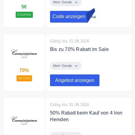
Camicissima Newsletter an und
Mehr Details
5€
erhalten Sie einen 5€ Gutschein
auf Ihren Einkauf.
COUPON
Code anzeigen
sima
Gültig bis 31.08.2026
Bis zu 70% Rabatt im Sale
Sparen Sie im Sale bis zu 70% auf
Ihre Bestellung
Mehr Details
70%
AKTION
Angebot anzeigen
Gültig bis 31.08.2026
50% Rabatt beim Kauf von 4 Iron
Hemden
Bestellen Sie jetzt 4 Iron Hemden