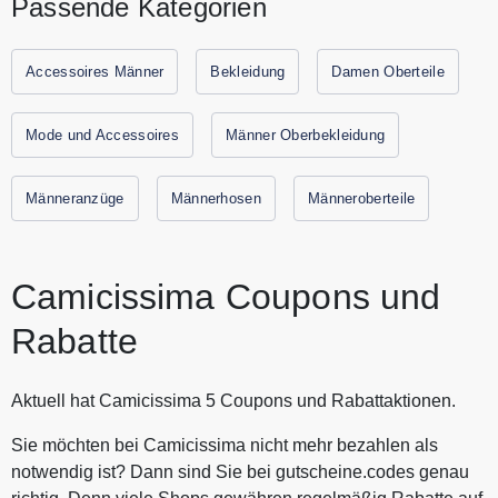
Passende Kategorien
die sich mit einem lässigen und raffinierten Stil wohl fühlen
und zu jeder Gelegenheit perfekt gekleidet sein möchten.
Wer Camicissima trägt, trägt einen lebendigen und
Accessoires Männer
Bekleidung
Damen Oberteile
dynamischen Stil, der gleichzeitig klassisch und modisch ist.
Die Welt von Camicissima ist voller Werte, Aufmerksamkeit
Mode und Accessoires
Männer Oberbekleidung
für Qualität und voll der Suche nach den besten Details. Alle
aktuellen Gutscheine und Rabatte von Camicissima finden
Männeranzüge
Männerhosen
Männeroberteile
Sie immer hier auf Gutscheine.codes.
Camicissima Coupons und
Rabatte
Aktuell hat Camicissima 5 Coupons und Rabattaktionen.
Sie möchten bei Camicissima nicht mehr bezahlen als
notwendig ist? Dann sind Sie bei gutscheine.codes genau