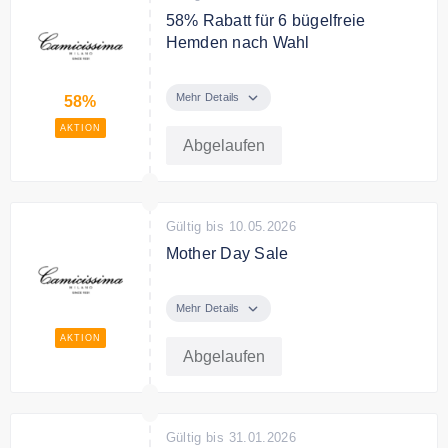
58% Rabatt für 6 bügelfreie
Hemden nach Wahl
Spezialangebot: 6 bügelfreie
Hemden nach Wahl x 249,90 €
Mehr Details
58%
(-58 %) !
AKTION
Abgelaufen
Gültig bis 10.05.2026
Mother Day Sale
Entdecken Sie die neue
Kollektion.
Mehr Details
AKTION
Abgelaufen
Gültig bis 31.01.2026