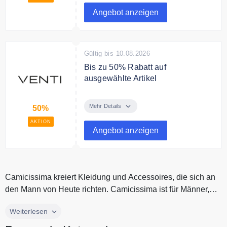
attraktive Männer sichern und
Angebot anzeigen
sparen.
Bedingungen
Nur solange der Vorrat reicht.
Gültig bis 10.08.2026
Bis zu 50% Rabatt auf
ausgewählte Artikel
Sichern Sie sich bis zu 50%
Rabatt auf ausgewählte Artikel im
Mehr Details
50%
Sommer Sale.
AKTION
Angebot anzeigen
Camicissima kreiert Kleidung und Accessoires, die sich an
den Mann von Heute richten. Camicissima ist für Männer,
die sich mit e...
Camicissima kreiert Kleidung und Accessoires, die sich an
Weiterlesen
den Mann von Heute richten. Camicissima ist für Männer,