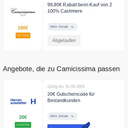
99,90€ Rabatt beim Kauf von 2
100% Cashmere
2 100% Cashmere Hemden für nur
199,90€. Sie sparen 99,90€
Mehr Details
100€
AKTION
Abgelaufen
Angebote, die zu Camicissima passen
Gültig bis 31.08.2026
20€ Gutscheincode für
Bestandkunden
Verwenden Sie den Code an der
Kasse und sparen Sie 20€ auf Ihre
Mehr Details
20€
Bestellung
COUPON