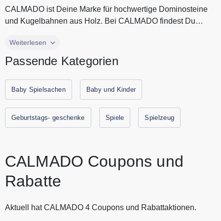
CALMADO ist Deine Marke für hochwertige Dominosteine
und Kugelbahnen aus Holz. Bei CALMADO findest Du
nachhaltige Spielsachen zu...
CALMADO ist Deine Marke für hochwertige Dominosteine
Weiterlesen
und Kugelbahnen aus Holz. Bei CALMADO findest Du
Passende Kategorien
nachhaltige Spielsachen zum günstigen Preis. CALMADO
Spielsachen sind ein ideales Geschenk für jeden Anlass.
Spare jetzt durch Gutscheine.codes mit den aktuellen
Baby Spielsachen
Baby und Kinder
Gutscheinen und Rabattaktionen von CALMADO.
Geburtstags- geschenke
Spiele
Spielzeug
CALMADO Coupons und
Rabatte
Aktuell hat CALMADO 4 Coupons und Rabattaktionen.