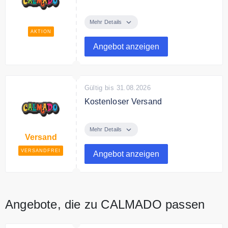
Entdecke tolle und nachhaltige
Spielsachen zum günstigen Preis
Mehr Details
bei Calmado.
AKTION
Angebot anzeigen
Gültig bis 31.08.2026
Kostenloser Versand
Calmado liefert versandkostenfrei
innerhalb von 2-4 Tagen.
Mehr Details
Versand
VERSANDFREI
Angebot anzeigen
Angebote, die zu CALMADO passen