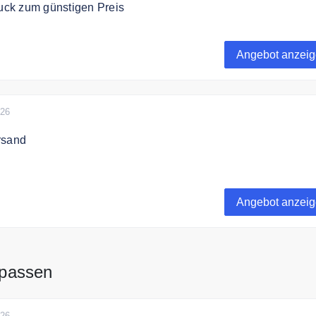
ck zum günstigen Preis
ala Rose Premium Schmuck zum günstigen Preis.
Angebot anzei
026
rsand
ert liefert Cala Rose versandkostenfrei.
Angebot anzei
passen
026