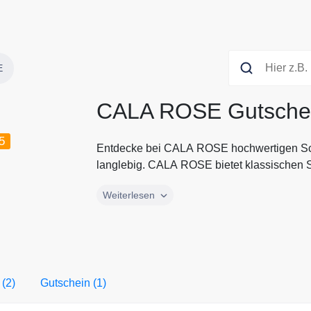
E
CALA ROSE Gutsche
5
Entdecke bei CALA ROSE hochwertigen Sch
langlebig. CALA ROSE bietet klassischen S
Entdecke bei CALA ROSE hochwertigen Sch
Weiterlesen
langlebig. CALA ROSE bietet klassischen 
Ob Ketten, Ringe oder Armbänder. Bei CAL
Schmuckstück zum günstigen Preis. Spare j
Gutscheinen und Rabattaktionen von CAL
 (2)
Gutschein (1)