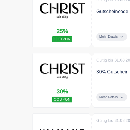
Gutscheincode 
Sichere Dir mit
25%
Schmuckstücke 
Mehr Details
COUPON
Bedingungen
Nur solange der 
Produkte. Nicht
Gültig bis 31.08.2
30% Gutschein 
Erstellen Sie I
30%
Aktionspreis vo
Mehr Details
COUPON
Gültig bis 31.08.2