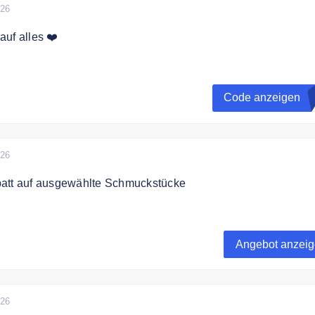
026
uf alles ❤️
ode und spare 10% auf das gesamte Sortiment.
Code anzeigen
026
att auf ausgewählte Schmuckstücke
0% auf ausgewählte Schmuckstücke.
Angebot anzei
026