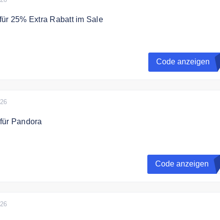
für 25% Extra Rabatt im Sale
 dem Gutscheincode 25% Extra Rabatt auf die letzen
im Sale.
Code anzeigen
Vorrat reicht, nur online und nur auf die unten dargestellten
 mit anderen Aktionen/Rabattcodes kombinierbar.
026
für Pandora
hr Pandora ME Styling Set und sichern Sie sich das Set zum
n 79€!. Sie sparen bis zu 30% mit dem Code
Code anzeigen
A
026