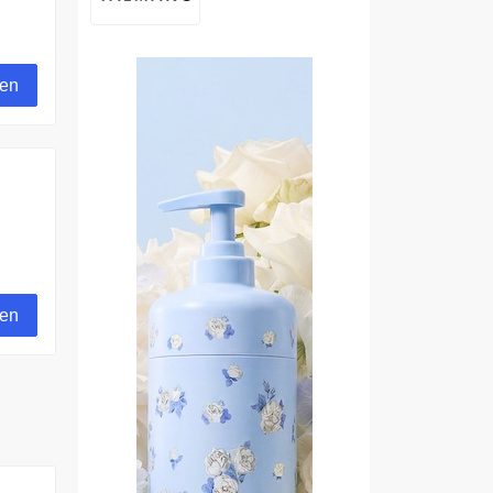
gen
gen