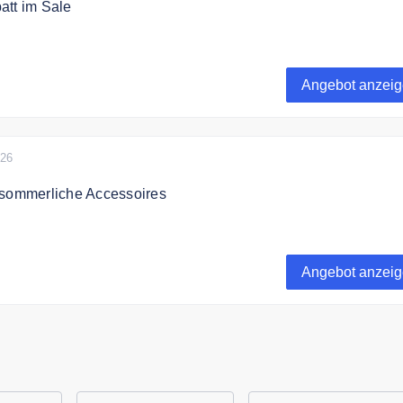
att im Sale
 50% bei Valmano sparen!
Angebot anzei
026
 sommerliche Accessoires
 zu 40% auf sommerliche Accessoires
Angebot anzei