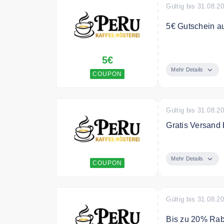
Gültig bis 31.08.2
5€ Gutschein au
"Gutschein zeig
5€
und einen 5€ Gu
Mehr Details
COUPON
Gültig bis 31.08.2
Gratis Versand
Dieser Gutsche
sofern sich ein
Mehr Details
COUPON
Gutscheinen ko
Gültig bis 31.08.2
Bis zu 20% Raba