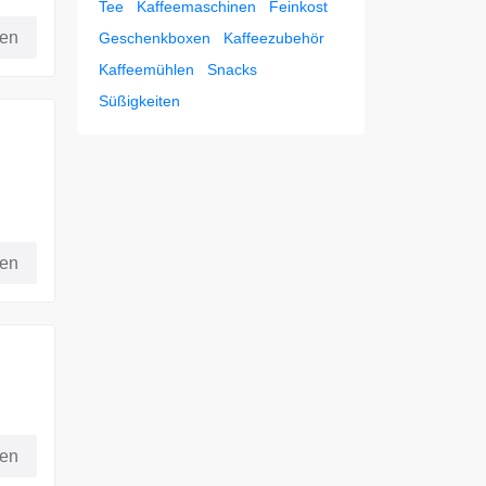
Tee
Kaffeemaschinen
Feinkost
fen
Geschenkboxen
Kaffeezubehör
Kaffeemühlen
Snacks
Süßigkeiten
fen
i
fen