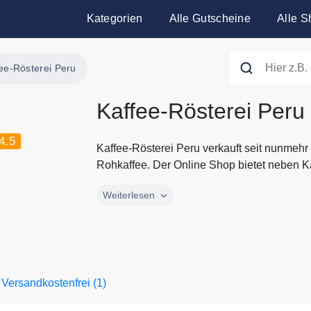
Kategorien
Alle Gutscheine
Alle S
ee-Rösterei Peru
Kaffee-Rösterei Peru
4.5
Kaffee-Rösterei Peru verkauft seit nunmehr
Rohkaffee. Der Online Shop bietet neben Ka
Kaffee-Rösterei Peru verkauft seit nunmehr
Weiterlesen
Rohkaffee. Der Online Shop bietet neben K
Schokolade an. Alle aktuellen Gutscheine 
finden Sie immer hier auf Gutscheine.codes
Versandkostenfrei (1)