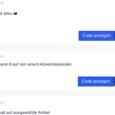
026
f alles ❤️
en" klicken bei Kaffee-Rösterei Peru zum Newsletter anmeld
tschein erhalten.
Code anzeigen
026
 beim Kauf von einem Adventskalender
incode ermöglicht eine versandkostenfreie Bestellung im Sh
 Adventskalender im Warenkorb befindet.Nicht mit anderen
Code anzeigen
mbinierbar.
026
tt auf ausgewählte Artikel