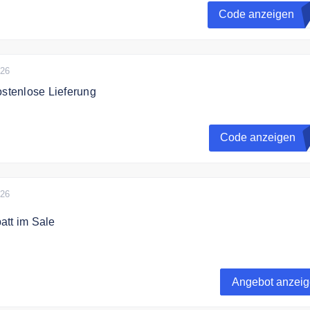
icht mit anderen Gutscheinen/Aktionen kombinierbar.
Code anzeigen
S
026
ostenlose Lieferung
 dem Gutscheincode Deine Bestellung versandkostenfrei gelie
Code anzeigen
026
att im Sale
5% auf ausgewählte Produkte un Bundles.
Angebot anzei