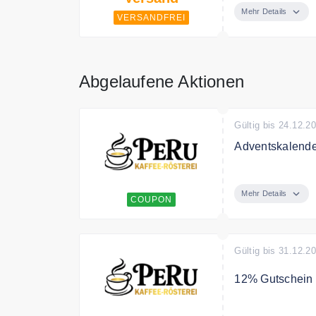
Mehr Details
VERSANDFREI
Abgelaufene Aktionen
Gültig bis 24.12.2
Adventskalende
Bestellen Sie I
Mehr Details
COUPON
Gültig bis 31.12.2
12% Gutschein
Mit dem Code e