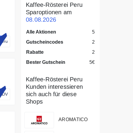
Kaffee-Rösterei Peru
Sparoptionen am
08.08.2026
en
Alle Aktionen
5
Peru
Gutscheincodes
2
Rabatte
2
Bester Gutschein
5€
Kaffee-Rösterei Peru
op
Kunden interessieren
sich auch für diese
-ADV
Shops
AROMATICO