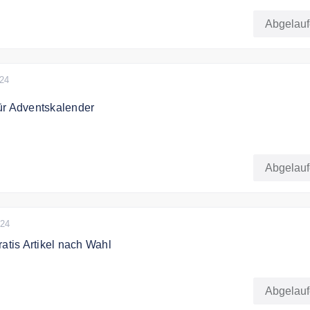
Abgelau
 Geschenkgutschein ausgeschlossen
024
ür Adventskalender
 bekommen mit dem Code 5% Rabatt auf die Adventskalender.
Abgelau
024
ratis Artikel nach Wahl
nen Gratis Artikel nach Wahl im Wert von mindestens 8,00€ be
estellwert von 100,00€.
Abgelau