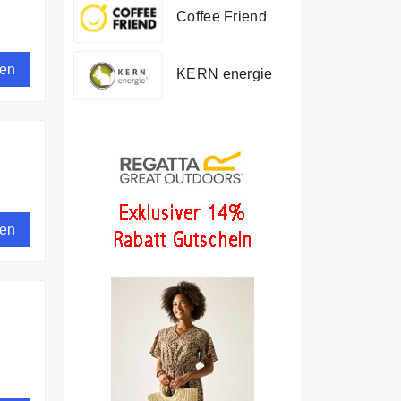
Coffee Friend
gen
KERN energie
.
gen
.