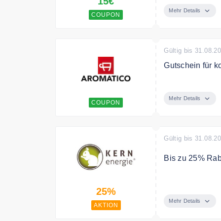
15€
Gutschein ist n
Mehr Details
COUPON
Gültig bis 31.08.2
Gutschein für k
Sichere Dir mit
Mehr Details
COUPON
Gültig bis 31.08.2
Bis zu 25% Rab
Spare bis zu 2
25%
Mehr Details
AKTION