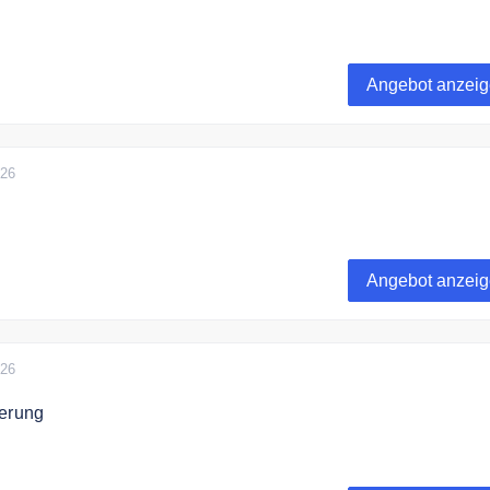
zu 20% auf ausgewählte Artikel bei Kaffee-Rösterei Peru
Angebot anzei
026
iele günstige Angebote bei der Kaffee-Rösterei Peru im Sale
Angebot anzei
026
ferung
lwert von 100€ liefert Kaffee-Rösterei Peru versandkostenfrei