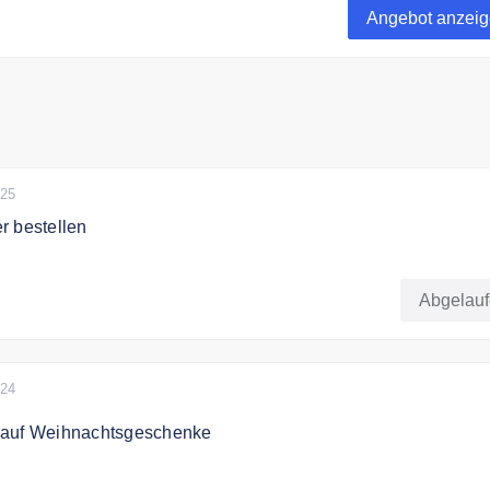
Angebot anzei
025
r bestellen
hren Adventskalender bei Kaffee-Rösterei Peru
Abgelau
024
 auf Weihnachtsgeschenke
rhalten Sie 12% Rabatt auf alle Weihnachtsgeschenke.