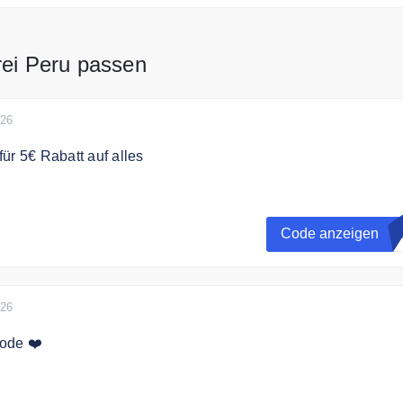
rei Peru passen
026
ür 5€ Rabatt auf alles
ch mit dem Gutscheincode 5€ Rabatt auf das gesamte
.
Code anzeigen
O
 Geräte.
026
ode ❤️
ei Coffee Friend. Ab einem Einkaufswert von 500 Euro.