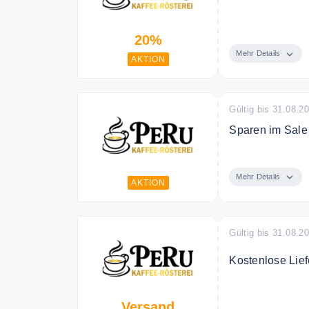
Sparen Sie bis 
20%
Mehr Details
AKTION
Gültig bis 31.08.2
Sparen im Sale
Entdecken Sie v
Mehr Details
AKTION
Gültig bis 31.08.2
Kostenlose Lie
Ab einem Bestel
Versand