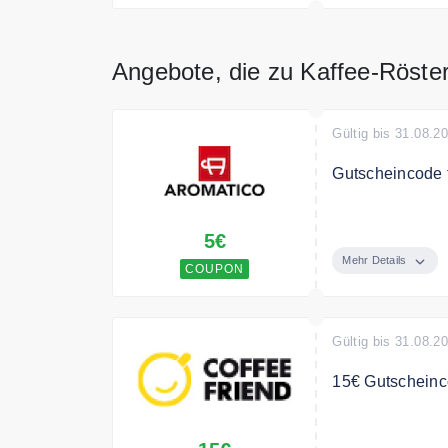
Angebote, die zu Kaffee-Röste
Gültig bis 31.08.2
Gutscheincode f
Sichern Sie si
5€
Kaffeesortiment
Mehr Details
COUPON
Bedingungen
Nicht gültig für
Gültig bis 31.08.2
15€ Gutscheinc
15€ Gutschein b