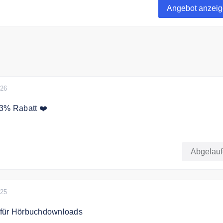
Angebot anzei
026
13% Rabatt ❤️
bt es 13% Rabatt auf fast das gesamte Sortiment
Abgelau
025
 für Hörbuchdownloads