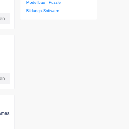
Modellbau
Puzzle
Bildungs-Software
fen
fen
Games
,