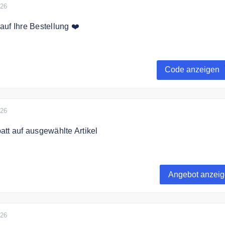
026
uf Ihre Bestellung ❤️
 jetzt zum bücher.de Newsletter an und erhalten Sie einen 1
hre Bestellung.
Code anzeigen
026
tt auf ausgewählte Artikel
 zu 35% auf ausgewählte Bücher und Spielsachen.
Angebot anzei
026