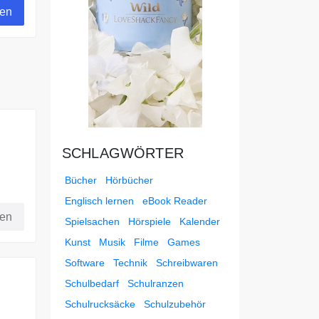
gen
SCHLAGWÖRTER
Bücher
Hörbücher
Englisch lernen
eBook Reader
fen
Spielsachen
Hörspiele
Kalender
Kunst
Musik
Filme
Games
Software
Technik
Schreibwaren
Schulbedarf
Schulranzen
Schulrucksäcke
Schulzubehör