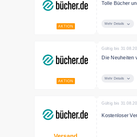
Tolle Bücher u
Entdecken Sie t
Mehr Details
AKTION
Gültig bis 31.08.2
Die Neuheiten v
Entdecken Sie j
Mehr Details
AKTION
Gültig bis 31.08.2
Kostenloser Ve
bücher.de verse
Versand