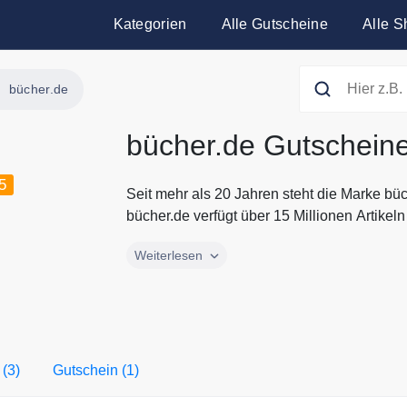
Kategorien
Alle Gutscheine
Alle S
bücher.de
bücher.de Gutschein
5
Seit mehr als 20 Jahren steht die Marke bü
bücher.de verfügt über 15 Millionen Artikeln 
Seit mehr als 20 Jahren steht die Marke bü
Weiterlesen
bücher.de verfügt über 15 Millionen Artikel
Spielzeug und mehr. Bestellen Sie Ihre Lie
bücher.de. Alle aktuellen Gutscheine und R
hier auf Gutscheine.codes.
 (3)
Gutschein (1)