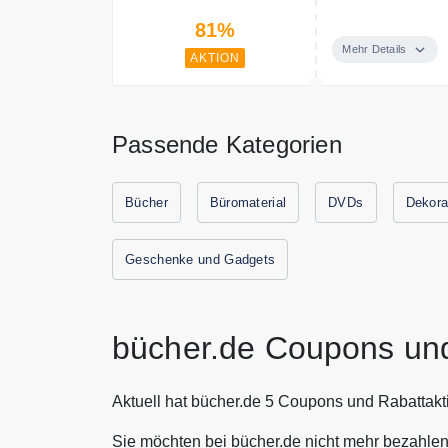
Der Sommer läd
81%
noch ein bissch
Thalia gibt es j
Mehr Details
AKTION
lange Reisen, 
Passende Kategorien
Bücher
Büromaterial
DVDs
Dekora
Geschenke und Gadgets
bücher.de Coupons un
Aktuell hat bücher.de 5 Coupons und Rabattakt
Sie möchten bei bücher.de nicht mehr bezahlen