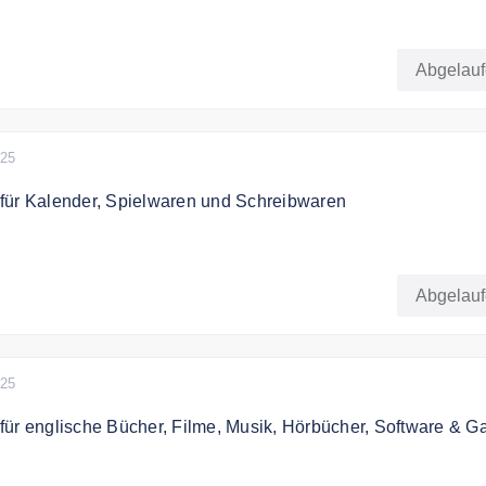
für die Kategorie Hörbuchdownloads
Abgelau
025
für Kalender, Spielwaren und Schreibwaren
für die Kategorien Kalender, Spielwaren und Schreibwaren
Abgelau
025
für englische Bücher, Filme, Musik, Hörbücher, Software & 
ür die Kategorien englische Bücher, Filme, Musik, Hörbücher