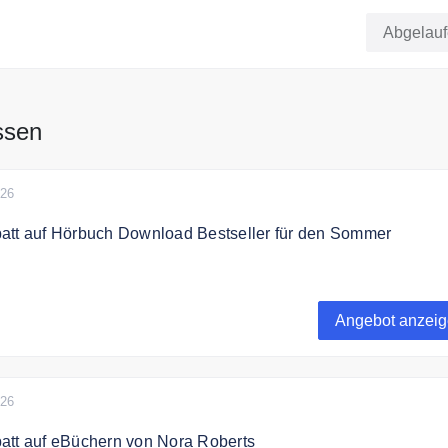
Games
Abgelau
ssen
026
att auf Hörbuch Download Bestseller für den Sommer
h bis zu 83% Rabatt auf Hörbuch Download Bestseller für den
Angebot anzei
026
att auf eBüchern von Nora Roberts