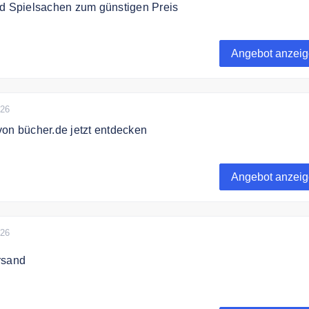
nd Spielsachen zum günstigen Preis
olle Bücher und Spielsachen zum günstigen Preis.
Angebot anzei
026
on bücher.de jetzt entdecken
etzt die Neuheiten von bücher.de.
Angebot anzei
026
rsand
ndet kostenfrei innerhalb Deutschlands.