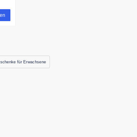
t
n
gen
r
schenke für Erwachsene