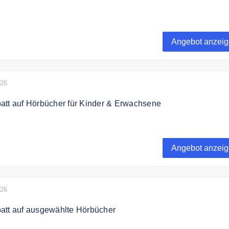
h bis zu 79% Rabatt auf eBüchern von Nora Roberts
Angebot anzei
reis dieses Artikels wird nach Ablauf des auf der Artikelseit
Datums vom Verlag angehoben.
026
att auf Hörbücher für Kinder & Erwachsene
h bis zu 76% Rabatt auf Hörbücher für Kinder & Erwachsene
Angebot anzei
026
att auf ausgewählte Hörbücher