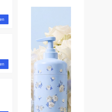
gen
gen