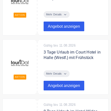
Bis zu 55 % sparen · 8 Tage für 2
Pers. im Hotel Königslinie
Mehr Details
AKTION
(Halbpension), Insel
Rügen/Ostsee – statt 1.486,00 €
Angebot anzeigen
jetzt 666,00 €.
Bedingungen
Buchbar im Aktionszeitraum,
Gültig bis 11.08.2026
Verfügbarkeit vorausgesetzt.
3 Tage Urlaub im Court Hotel in
Keine Barauszahlung. Es gelten
Halle (Westf.) mit Frühstück
die AGB von touriDat.
Bis zu 48 % sparen · 3 Tage für 2
Pers. im 4★ Court Hotel
Mehr Details
(Frühstück), Halle
AKTION
(Westf.)/Teutoburger Wald – statt
Angebot anzeigen
383,00 € jetzt 199,99 €.
Bedingungen
Buchbar im Aktionszeitraum,
Gültig bis 11.08.2026
Verfügbarkeit vorausgesetzt.