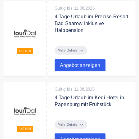
Buchbar im Aktionszeitraum,
Gültig bis 11.08.2026
Verfügbarkeit vorausgesetzt.
4 Tage Urlaub im Precise Resort
Keine Barauszahlung. Es gelten
Bad Saarow inklusive
die AGB von touriDat.
Halbpension
Bis zu 43 % sparen · 4 Tage für 2
Pers. im Precise Resort Bad
Mehr Details
AKTION
Saarow (Halbpension), Bad
Saarow/Brandenburg – statt
Angebot anzeigen
868,00 € jetzt 496,99 €.
Bedingungen
Buchbar im Aktionszeitraum,
Gültig bis 11.08.2026
Verfügbarkeit vorausgesetzt.
4 Tage Urlaub im Kedi Hotel in
Keine Barauszahlung. Es gelten
Papenburg mit Frühstück
die AGB von touriDat.
Bis zu 44 % sparen · 4 Tage für 2
Pers. im Kedi Hotel Papenburg
Mehr Details
(Frühstück), Papenburg/Emsland
AKTION
– statt 359,00 € jetzt 199,99 €.