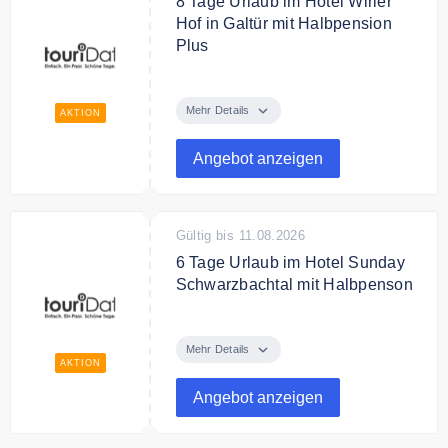
8 Tage Urlaub im Hotel Wirler
Keine Barauszahlung. Es gelten
Hof in Galtür mit Halbpension
die AGB von touriDat.
Plus
Bis zu 42 % sparen · 8 Tage für 2
Pers. im 4★ Alpenromantik Hotel
Mehr Details
AKTION
Wirler Hof (Halbpension),
Galtür/Tirol – statt 1.927,00 € jetzt
Angebot anzeigen
1.111,00 €.
Bedingungen
Buchbar im Aktionszeitraum,
Gültig bis 11.08.2026
Verfügbarkeit vorausgesetzt.
6 Tage Urlaub im Hotel Sunday
Keine Barauszahlung. Es gelten
Schwarzbachtal mit Halbpenson
die AGB von touriDat.
Bis zu 45 % sparen · 6 Tage für 2
Pers. im 4S★ Sunday
Mehr Details
Schwarzbachtal (Halbpension),
AKTION
Markneukirchen/Vogtland – statt
Angebot anzeigen
1.220,00 € jetzt 666,00 €.
Bedingungen