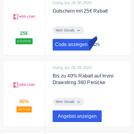
Gültig bis 06.08.2026
Gutschein mit 25€ Rabatt
Mit dem Code sparst Du 25€ auf
Deine Bestellung
Mehr Details
25€
Bedingungen
COUPON
Code anzeigen
AN25
179€ MBW
Gültig bis 06.08.2026
Bis zu 40% Rabatt auf Invisi
Drawstring 360 Perücke
Sicher Dir bis zu 40% Rabatt auf
Invisi Drawstring 360 Perücke
40%
Mehr Details
AKTION
Angebot anzeigen