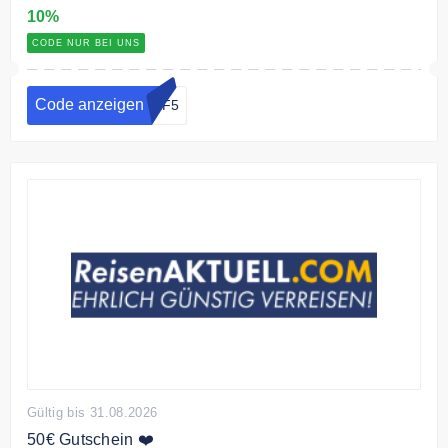
10%
CODE NUR BEI UNS
Code anzeigen
-LF5
Gültig bis 31.08.2026
50€ Gutschein ❤️