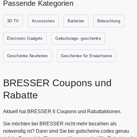
Passende Kategorien
Wetterstationen und Smart Learning. Bei BRESSER findest
Du Produkte von Top Marken wie National Geographic,
University of Oxford oder Nexcope zum besten Preis. Spare
3D TV
Accessoires
Batterien
Beleuchtung
jetzt durch Gutscheine.codes mit den aktuellen Gutscheinen
und Rabattaktionen von BRESSER.
Electronic Gadgets
Geburtstags- geschenke
Geschenke Neuheiten
Geschenke für Erwachsene
BRESSER Coupons und
Rabatte
Aktuell hat BRESSER 6 Coupons und Rabattaktionen.
Sie möchten bei BRESSER nicht mehr bezahlen als
notwendig ist? Dann sind Sie bei gutscheine.codes genau