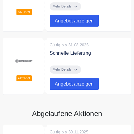
Geschenkideen für jeden Anlass.
Mehr Details
AKTION
Angebot anzeigen
Gültig bis 31.08.2026
Schnelle Lieferung
Bresser liefert schnell alle
Bestellungen.
Mehr Details
AKTION
Angebot anzeigen
Abgelaufene Aktionen
Gültig bis 30.11.2025