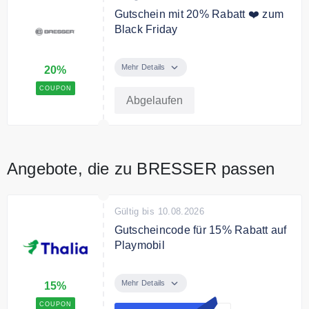
Gutschein mit 20% Rabatt ❤️ zum
Black Friday
Sie sparen 20% auf fast alle Artikel
zum Black Friday
Mehr Details
20%
COUPON
Abgelaufen
Angebote, die zu BRESSER passen
Gültig bis 10.08.2026
Gutscheincode für 15% Rabatt auf
Playmobil
Der Schulstart ist der perfekte
Anlass, um Kinderaugen zum
Mehr Details
15%
Leuchten zu bringen. Bei Thalia
COUPON