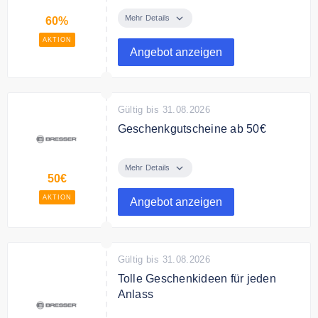
Sichere Dir bis zu 60% auf
ausgewählte Artikel.
Mehr Details
60%
AKTION
Angebot anzeigen
Gültig bis 31.08.2026
Geschenkgutscheine ab 50€
Verschenke Geschenkgutscheine
von Bresser ab 50€
Mehr Details
50€
AKTION
Angebot anzeigen
Gültig bis 31.08.2026
Tolle Geschenkideen für jeden
Anlass
Entdecke bei Bresser tolle