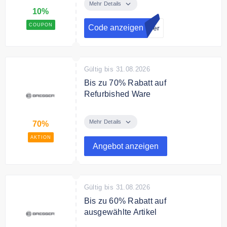
Newsletter an und sichere Dir 10%
Mehr Details
10%
Rabatt auf Deine Bestellung.
COUPON
Code anzeigen
sser
Gültig bis 31.08.2026
Bis zu 70% Rabatt auf
Refurbished Ware
Spare bis zu 70% auf Refurbished
Ware.
Mehr Details
70%
AKTION
Angebot anzeigen
Gültig bis 31.08.2026
Bis zu 60% Rabatt auf
ausgewählte Artikel