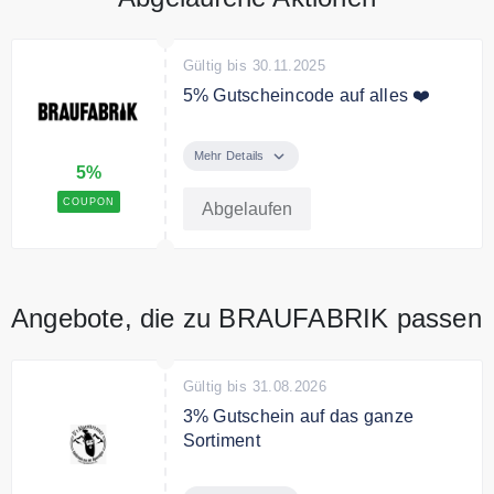
Gültig bis 30.11.2025
5% Gutscheincode auf alles ❤️
Verwende den Code und spare
5% auf das gesamte Sortiment.
Mehr Details
5%
COUPON
Abgelaufen
Angebote, die zu BRAUFABRIK passen
Gültig bis 31.08.2026
3% Gutschein auf das ganze
Sortiment
Mit dem Code gibt es 3% Rabatt