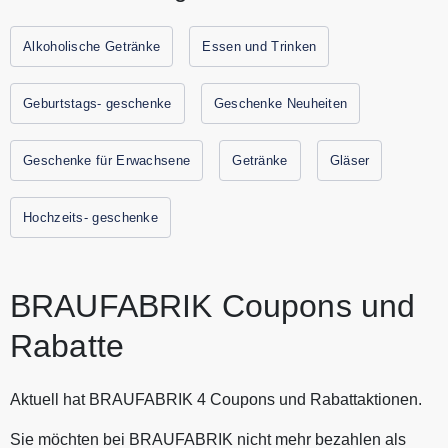
Lager und Kellerbier auch Biermischgetränke oder
alkoholfreies Bier. Die personalisierten Flaschen werden in
Alkoholische Getränke
Essen und Trinken
einer optisch ansprechenden Bierkiste in Holzoptik
versendet. Die Abfüllung der Biere übernimmt eine
Geburtstags- geschenke
Geschenke Neuheiten
familiengeführte Traditionsbrauerei mit hohen
Qualitätsstandards und modernsten Produktionsanlagen.
Geschenke für Erwachsene
Getränke
Gläser
Alle aktuellen Gutscheine und Rabattaktionen von
BRAUFABRIK findest Du immer hier auf Gutscheine.codes
Hochzeits- geschenke
BRAUFABRIK Coupons und
Rabatte
Aktuell hat BRAUFABRIK 4 Coupons und Rabattaktionen.
Sie möchten bei BRAUFABRIK nicht mehr bezahlen als