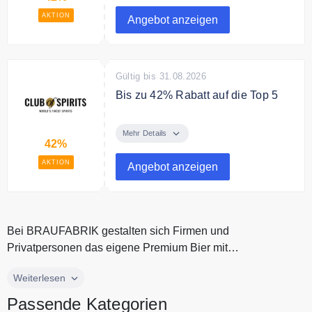
AKTION
Angebot anzeigen
Gültig bis 31.08.2026
Bis zu 42% Rabatt auf die Top 5
Sichern Sie sich bis zu 42%
Rabatt auf die Top 5
Mehr Details
42%
AKTION
Angebot anzeigen
Bei BRAUFABRIK gestalten sich Firmen und
Privatpersonen das eigene Premium Bier mit
personalisiertem Bieretikett. Zur Auswahl st...
Bei BRAUFABRIK gestalten sich Firmen und
Weiterlesen
Privatpersonen das eigene Premium Bier mit
Passende Kategorien
personalisiertem Bieretikett. Zur Auswahl stehen neben Pils,