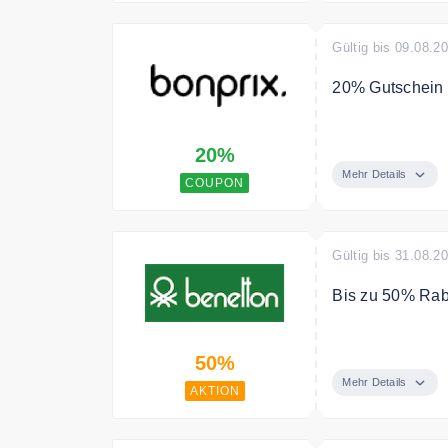
Gültig bis 09.08.2
20% Gutschein 
Back to School:
20%
Versand.
Mehr Details
COUPON
Gültig bis 31.08.2
Bis zu 50% Raba
Sparen Sie bis 
50%
Mehr Details
AKTION