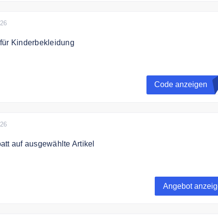
026
für Kinderbekleidung
 20% Rabatt auf Kinderbekleidung mit dem Code sichern & gr
Code anzeigen
O
026
tt auf ausgewählte Artikel
zu 50% Rabatt auf ausgewählte Artikel im Sale
Angebot anzei