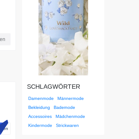
fen
SCHLAGWÖRTER
Damenmode
Männermode
Bekleidung
Bademode
jetzt
Accessoires
Mädchenmode
Kindermode
Strickwaren
lden