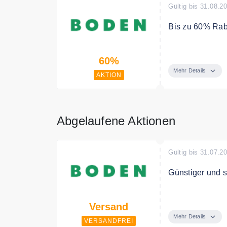
Gültig bis 31.08.2
Bis zu 60% Ra
Sparen Sie bi
60%
Mehr Details
AKTION
Abgelaufene Aktionen
Gültig bis 31.07.2
Günstiger und 
Boden versendet
Versand
Mehr Details
VERSANDFREI