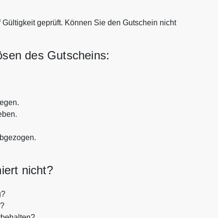
Gültigkeit geprüft. Können Sie den Gutschein nicht
lösen des Gutscheins:
legen.
eben.
abgezogen.
ert nicht?
g?
n?
rbehalten?