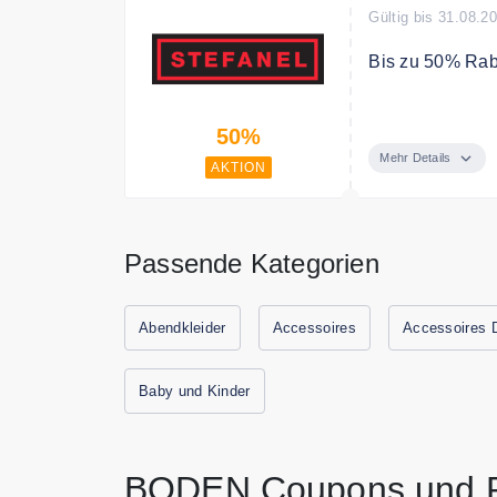
Gültig bis 31.08.2
Bis zu 50% Raba
Bis zu 50% Raba
50%
Mehr Details
AKTION
Passende Kategorien
Abendkleider
Accessoires
Accessoires
Baby und Kinder
BODEN Coupons und R