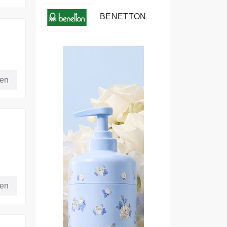
BENETTON
fen
fen