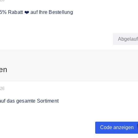
5% Rabatt ❤️ auf Ihre Bestellung
 jetzt zum Boden Newsletter an und erhalten Sie einen 25%
hre Bestellung.
Abgelau
en
026
auf das gesamte Sortiment
uf das gesamte Sortiment pro 500€ Einkauf. Melden Sie sich 
reueprogramm an.
Code anzeigen