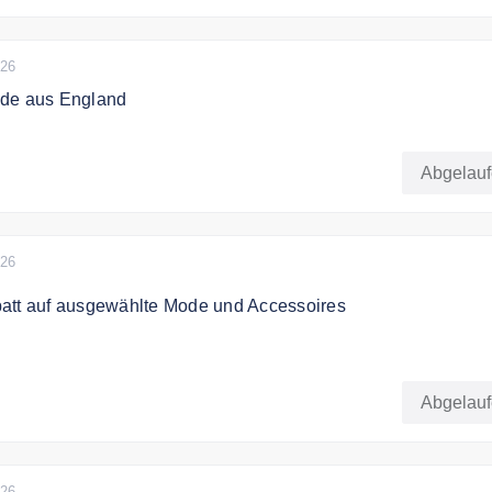
026
de aus England
die neueste Mode aus England zum günstigen Preis.
Abgelau
026
att auf ausgewählte Mode und Accessoires
zu 60% auf ausgewählte Bekleidung in der Sale Kategorie.
Abgelau
026