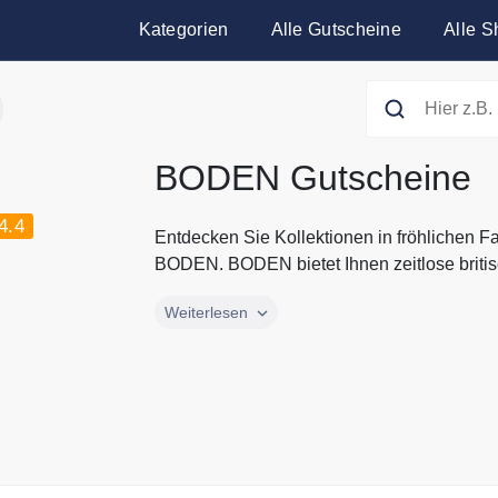
Kategorien
Alle Gutscheine
Alle S
BODEN Gutscheine
4.4
Entdecken Sie Kollektionen in fröhlichen F
BODEN. BODEN bietet Ihnen zeitlose britis
Entdecken Sie Kollektionen in fröhlichen F
Weiterlesen
BODEN. BODEN bietet Ihnen zeitlose britis
Regenmantel, hochwertige Strickmode oder 
viel Liebe zum Detail und die persönliche 
Gutscheine und Rabattaktionen von BODEN 