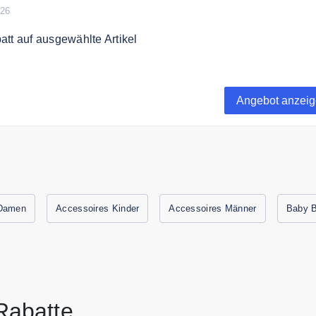
026
tt auf ausgewählte Artikel
tt auf ausgewählte Artikel im Outlet
Angebot anzei
 Damen
Accessoires Kinder
Accessoires Männer
Baby B
abatte