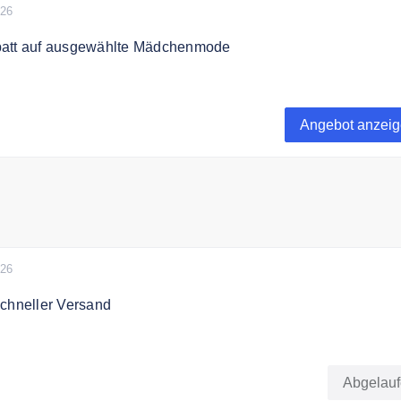
026
batt auf ausgewählte Mädchenmode
s zu 60% auf ausgewählte Mädchenmode
Angebot anzei
026
schneller Versand
 alle Bestellungen schnell für 4,95€.
Abgelau