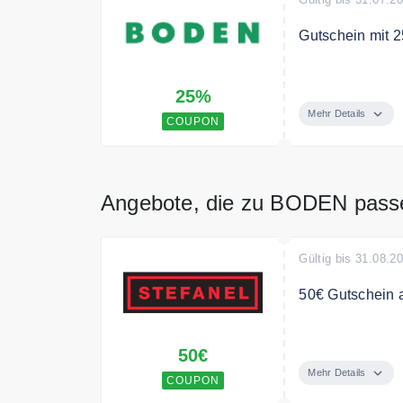
Gutschein mit 2
Melden Sie sich
25%
Gutschein auf I
Mehr Details
COUPON
Angebote, die zu BODEN pass
Gültig bis 31.08.2
50€ Gutschein 
50€ Gutschein a
50€
zum Stefanel T
Mehr Details
COUPON