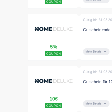
COUPON
Gültig bis 31.08.2
Gutscheincode 
Sichern Sie sic
5%
Bedingungen
Mehr Details
COUPON
Mindestbestell
Gültig bis 31.08.2
Gutschein für 1
Melde dich jet
10€
Gutschein für D
Mehr Details
COUPON