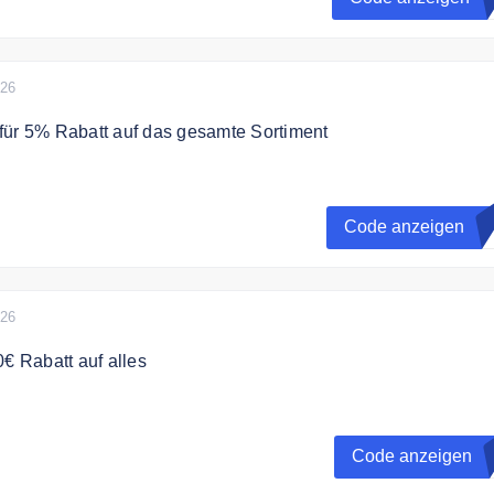
026
für 5% Rabatt auf das gesamte Sortiment
h mit dem Gutscheincode 5% Rabatt auf Ihren Einkauf.
Code anzeigen
W
wert 100€
026
0€ Rabatt auf alles
zt zum Home Deluxe Newsletter an und erhalte einen 10€
eine Bestellung.
Code anzeigen