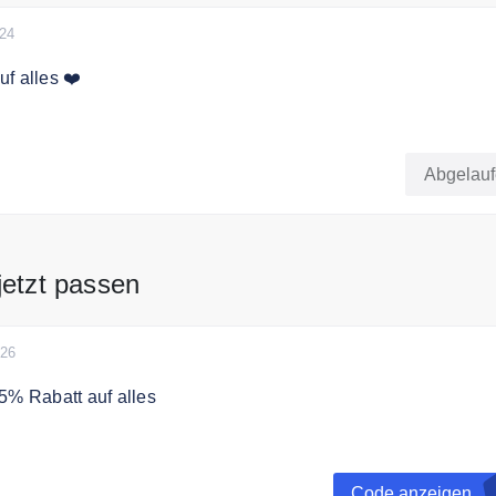
024
f alles ❤️
rhalten Sie 5% Rabatt auf das gesamte Sortiment.
Abgelau
jetzt passen
026
5% Rabatt auf alles
e von dem 15% Home Deluxe Gutscheincode auf das gesamte
Code anzeigen
E