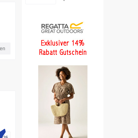
fen
R26