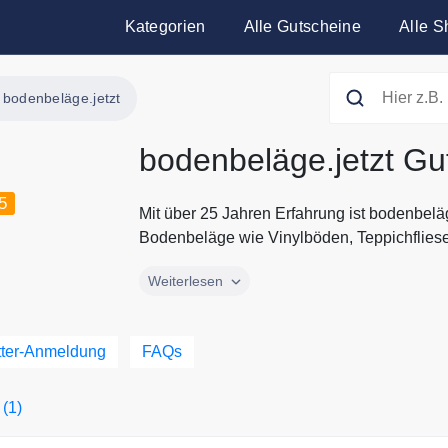
Kategorien
Alle Gutscheine
Alle S
bodenbeläge.jetzt
bodenbeläge.jetzt Gu
5
Mit über 25 Jahren Erfahrung ist bodenbeläg
Bodenbeläge wie Vinylböden, Teppichfliese
Mit über 25 Jahren Erfahrung ist bodenbeläg
Weiterlesen
Bodenbeläge wie Vinylböden, Teppichflies
umfangreiche Sortiment richtet sich sowohl
Bodenlösungen, die durch eine einfache Ver
tter-Anmeldung
FAQs
überzeugen. Für Kunden bietet bodenbeläge.
Produktqualität, sondern auch ein ausgezei
 (1)
Wünsche offen lässt. Alle aktuellen Gutsch
finden Sie immer hier auf Gutscheine.codes