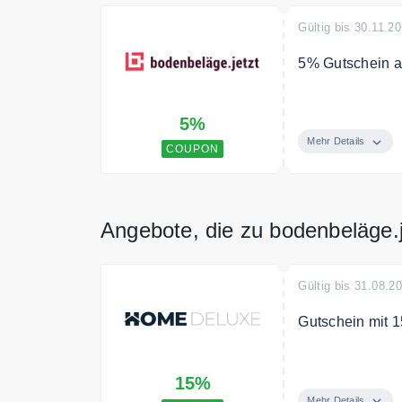
Gültig bis 30.11.2
5% Gutschein au
Mit dem Code e
5%
Mehr Details
COUPON
Angebote, die zu bodenbeläge.
Gültig bis 31.08.2
Gutschein mit 1
Profitieren Si
15%
Sortiment
Mehr Details