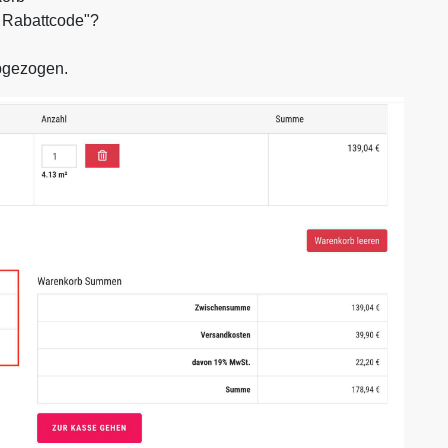
n Rabattcode"?
bgezogen.