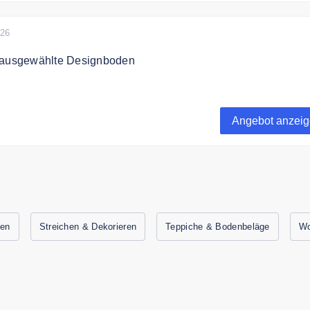
026
 ausgewählte Designboden
 zu 60% auf ausgewählte Designboden.
Angebot anzei
ien
Streichen & Dekorieren
Teppiche & Bodenbeläge
Wo