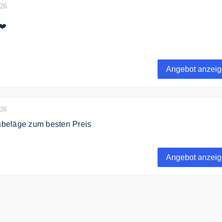
026
❤️
wert liefert bodenbeläge.jetzt versandkostenfrei.
Angebot anzei
026
beläge zum besten Preis
in dem Online Shop Premium Bodenbeläge zum besten Preis
Angebot anzei