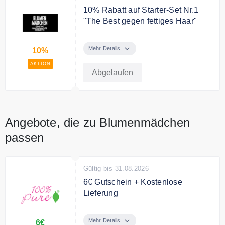
10% Rabatt auf Starter-Set Nr.1
"The Best gegen fettiges Haar"
Starter-Set Nr.1 "The Best gegen
fettiges Haar" nur 40,95 EUR statt
Mehr Details
10%
44,75 EUR
AKTION
Abgelaufen
Angebote, die zu Blumenmädchen
passen
Gültig bis 31.08.2026
6€ Gutschein + Kostenlose
Lieferung
Der Sommer-Gutschein von 100%
Pure ist da! Sichern Sie sich mit
Mehr Details
6€