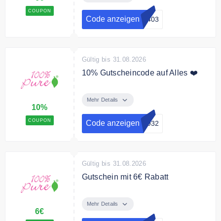
dem Code 6€ Rabatt
COUPON
Code anzeigen
w403
Bedingungen
Mindestbestellwert 40 €
Gültig bis 31.08.2026
10% Gutscheincode auf Alles ❤️
Der Frühjahrs-Gutschein von
100% Pure ist da!
Mehr Details
10%
Bedingungen
COUPON
Code anzeigen
w932
Mindestbestellwert 40 €
Gültig bis 31.08.2026
Gutschein mit 6€ Rabatt
Der Frühjahrs-Gutschein von
100% Pure ist da!
Mehr Details
6€