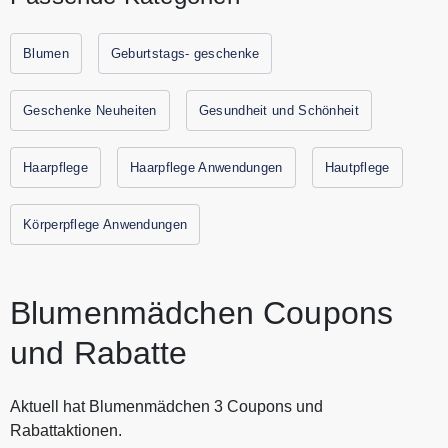
und viele Pflegeprodukte auch im Bereich natürlicher
Kosmetik. Alle Produkte von Blumenmädchen sind ohne
Plastik und ohne Tierversuche. Die aktuellsten Gutscheine
Blumen
Geburtstags- geschenke
und Rabatte von Blumenmädchen findest Du auf
Gutscheine.codes.
Geschenke Neuheiten
Gesundheit und Schönheit
Haarpflege
Haarpflege Anwendungen
Hautpflege
Körperpflege Anwendungen
Blumenmädchen Coupons
und Rabatte
Aktuell hat Blumenmädchen 3 Coupons und
Rabattaktionen.