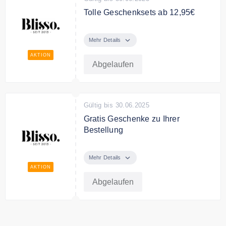
Tolle Geschenksets ab 12,95€
Bei Blisso finden Sie tolle
Geschenksets ab 12,95€
Mehr Details
AKTION
Abgelaufen
Gültig bis 30.06.2025
Gratis Geschenke zu Ihrer
Bestellung
Ab 50€ erhalten Sie kostenlose
Produkte von Blisso.
Mehr Details
AKTION
Abgelaufen