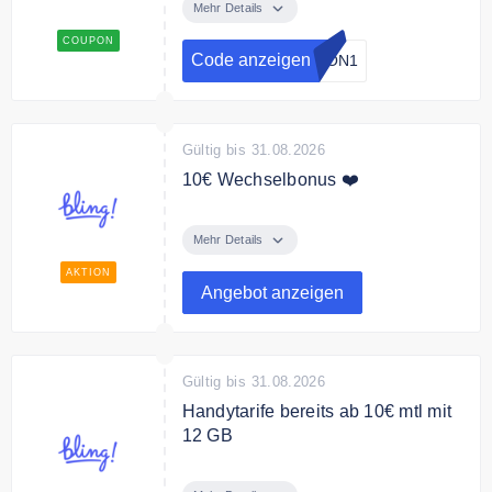
umsonst, nur für Neukunden
Mehr Details
COUPON
Bedingungen
Code anzeigen
PON1
Nur für Neukunden, nur einmal
einlösbar pro Kunde
Gültig bis 31.08.2026
10€ Wechselbonus ❤️
Jetzt zu Bling wechseln und 10€
Bonus für Deinen Handytarif
Mehr Details
sichern + 4GB pro
AKTION
Familienmitglied.
Angebot anzeigen
Gültig bis 31.08.2026
Handytarife bereits ab 10€ mtl mit
12 GB
Entdecke bei Bling Handytarife