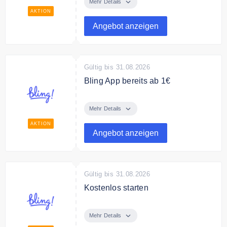
bereits ab 10€ mtl mit 12 GB statt 7
Mehr Details
GB.
AKTION
Angebot anzeigen
Gültig bis 31.08.2026
Bling App bereits ab 1€
Spare jetzt mit Bling App ab 1€
Mehr Details
AKTION
Angebot anzeigen
Gültig bis 31.08.2026
Kostenlos starten
Teste jetzt Bling App 14 Tagen
kostenlos.
Mehr Details