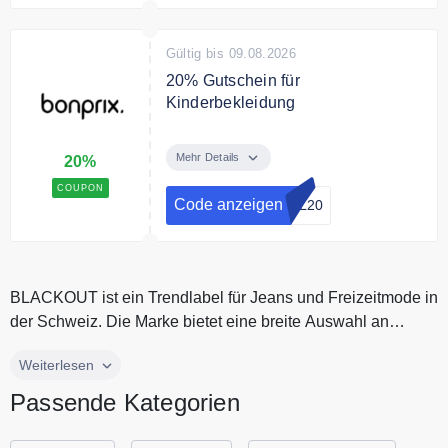
-
Gültig bis 09.08.2026
20% Gutschein für
Kinderbekleidung
Back to School: 20% Rabatt auf
Kinderbekleidung mit dem Code
Mehr Details
20%
sichern & gratis Versand.
COUPON
Code anzeigen
OL20
BLACKOUT ist ein Trendlabel für Jeans und Freizeitmode in
der Schweiz. Die Marke bietet eine breite Auswahl an
Kleidung, von luf...
BLACKOUT ist ein Trendlabel für Jeans und Freizeitmode in
Weiterlesen
der Schweiz. Die Marke bietet eine breite Auswahl an
Passende Kategorien
Kleidung, von luftigen Blusen bis zu lässigen Jeans Shorts.
Egal ob Du nach einem lässigen Alltagslook oder einem