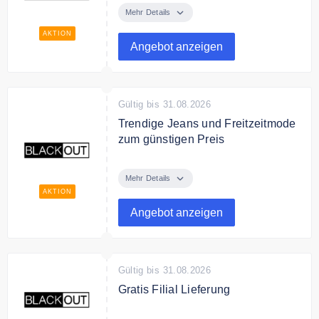
von Blackout.
Mehr Details
AKTION
Angebot anzeigen
Gültig bis 31.08.2026
Trendige Jeans und Freitzeitmode
zum günstigen Preis
Entdecken Sie bei Blackout
trendige Jeans und Freitzeitmode
Mehr Details
zum günstigen Preis
AKTION
Angebot anzeigen
Gültig bis 31.08.2026
Gratis Filial Lieferung
Versandkosten sparen? Blackout