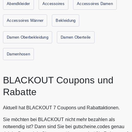
besonderen Outfit für den Abend suchst, BLACKOUT hat für
Abendkleider
Accessoires
Accessoires Damen
jeden etwas dabei. Das Sortiment mit den vier eigenen
Modelabels For Friends, Multiblu, Tom Tompson und TOM
Accessoires Männer
Bekleidung
umfasst wöchentlich aktualisierte Kollektionen, deren
Kernkompetenz auf Jeans ausgerichtet ist. Entdecken Sie
Damen Oberbekleidung
Damen Oberteile
bei BLACKOUT angesagte Mode und Accessoire Trends für
Damen und Herren zum besten Preis. Alle aktuellen
Gutscheine und Rabattaktionen von BLACKOUT finden Sie
Damenhosen
immer hier auf Gutscheine.codes
BLACKOUT Coupons und
Rabatte
Aktuell hat BLACKOUT 7 Coupons und Rabattaktionen.
Sie möchten bei BLACKOUT nicht mehr bezahlen als
notwendig ist? Dann sind Sie bei gutscheine.codes genau