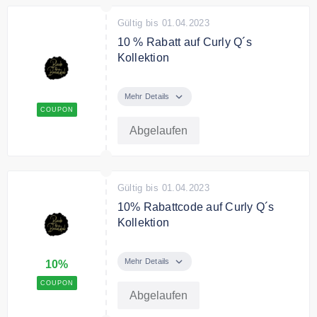
Gültig bis 01.04.2023
10 % Rabatt auf Curly Q´s
Kollektion
Schützen und pflegen Sie die
Locken Ihrer Kleinen mit der Curly
Mehr Details
Q's Collection von CURLS.
COUPON
Abgelaufen
Bedingungen
Es gelten AGB
Gültig bis 01.04.2023
10% Rabattcode auf Curly Q´s
Kollektion
Schützen und pflegen Sie die
Locken Ihrer Kleinen mit der Curly
Mehr Details
10%
Q's Collection von CURLS.
COUPON
Abgelaufen