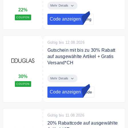
an und sichere dir einen Rabatt
Mehr Details
22%
Code in Höhe von 22%
COUPON
Code anzeigen
dung
Gültig bis 12.08.2026
Gutschein mit bis zu 30% Rabatt
auf ausgewählte Artikel + Gratis
Versand*CH
Sicher Dir mit dem Code bis zu
30%
30% Rabatt auf deine Must-Haves
Mehr Details
für dem Sommer und profitiere von
COUPON
kostenlosen Versand
Code anzeigen
Code
Bedingungen
Nicht mit anderen Rabatten
kombinierbar und keine Barablöse
Gültig bis 11.08.2026
möglich.
20% Rabattcode auf ausgewählte