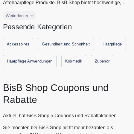
Afrohaarpflege Produkte. BisB Shop bietet hochwertige,
natürliche Produkte z...
BisB Shop ist Ihr Onlineshop für Wellen, Locken und
Weiterlesen
Afrohaarpflege Produkte. BisB Shop bietet hochwertige,
Passende Kategorien
natürliche Produkte zur Reinigung, Pflege und Styling von
lockigem und krausem Haar. Wer lockiges Haar hat, findet
die richtigen Pflegeprodukte bei BisB Shop. Alle aktuellen
Accessoires
Gesundheit und Schönheit
Haarpflege
Gutscheine und Rabattaktionen von BisB Shop finden Sie
immer hier auf Gutscheine.codes
Haarpflege Anwendungen
Kosmetik
Zubehör
BisB Shop Coupons und
Rabatte
Aktuell hat BisB Shop 5 Coupons und Rabattaktionen.
Sie möchten bei BisB Shop nicht mehr bezahlen als