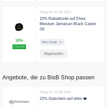
Gültig bis 01.04.2023
10% Rabattcode auf Shea
Moisture Jamaican Black Castor
Oil
Sparen Sie 10% auf die Shea
10%
Moisture Jamaican Black Castor
Mehr Details
Oil Kollektion
COUPON
Abgelaufen
Bedingungen
Es gelten die AGB
Angebote, die zu BisB Shop passen
Gültig bis 31.08.2026
22% Gutschein auf alles ❤️
Melde dich jetzt zum Newsletter