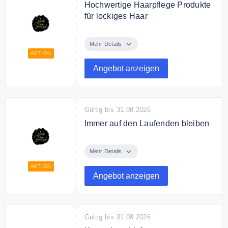
Hochwertige Haarpflege Produkte
für lockiges Haar
Entdecken Sie hochwertige
Haarpflege Produkte für lockiges
Mehr Details
Haar bei BisB Shop
AKTION
Angebot anzeigen
Gültig bis 31.08.2026
Immer auf den Laufenden bleiben
Abonnieren Sie den Newsletter
und profitieren Sie von exklusiven
Mehr Details
Angeboten auf der Website.
AKTION
Angebot anzeigen
Gültig bis 31.08.2026