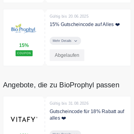
Gültig bis 20.06.2025
15% Gutscheincode auf Alles ❤️
Verwenden Sie den Code an der
Kasse und sichern Sie sich 15%
Mehr Details
15%
Rabatt auf das gesamte Sortiment
COUPON
Abgelaufen
Angebote, die zu BioProphyl passen
Gültig bis 31.08.2026
Gutscheincode für 18% Rabatt auf
alles ❤️
Verwende den Code um 18%