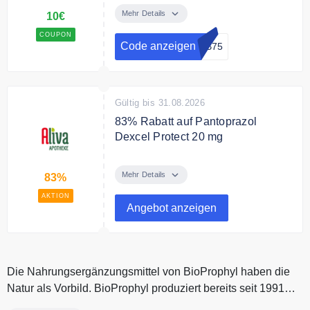
Rabatt auf Deine Bestellung.
Mehr Details
10€
COUPON
Code anzeigen
AB75
Gültig bis 31.08.2026
83% Rabatt auf Pantoprazol
Dexcel Protect 20 mg
83 % Rabatt auf Pantoprazol
Dexcel Protect 20 mg bei aliva:
Mehr Details
83%
Jetzt sparen und Sodbrennen
AKTION
gezielt lindern. Jetzt für nur 0,95 €.
Angebot anzeigen
Bedingungen
Nur solange der Vorrat reicht.
Die Nahrungsergänzungsmittel von BioProphyl haben die
Natur als Vorbild. BioProphyl produziert bereits seit 1991
sinnvolle, hoch...