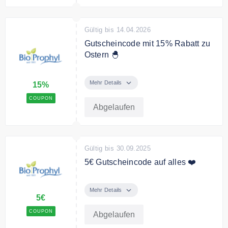
Gültig bis 14.04.2026
Gutscheincode mit 15% Rabatt zu
Ostern 🐣
Ostern wird noch schöner: 15 %
Rabatt auf alles mit dem Code
Mehr Details
15%
COUPON
Abgelaufen
Gültig bis 30.09.2025
5€ Gutscheincode auf alles ❤️
5€ Gutscheincode auf das
gesamte Sortiment
Mehr Details
5€
COUPON
Abgelaufen