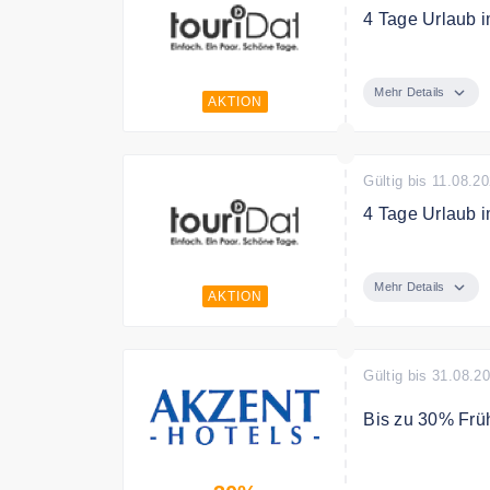
4 Tage Urlaub i
Bis zu 44 % spa
Papenburg/Emsla
Mehr Details
AKTION
Bedingungen
Buchbar im Akti
Es gelten die A
Gültig bis 11.08.2
4 Tage Urlaub 
Bis zu 43 % spa
(Halbpension), 
Mehr Details
AKTION
Bedingungen
Buchbar im Akti
Es gelten die A
Gültig bis 31.08.2
Bis zu 30% Frü
Buchen Sie jetz