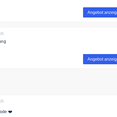
ge Erlebnisse schenken. Ideal für jeden Anlass.
Angebot anzei
026
ung
ert schnell innerhalb Deutschlands und Österreichs.
Angebot anzei
025
ode ❤️