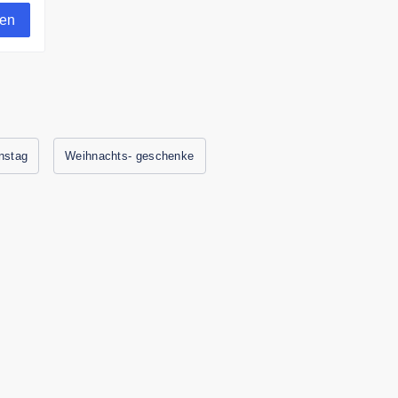
gen
instag
Weihnachts- geschenke