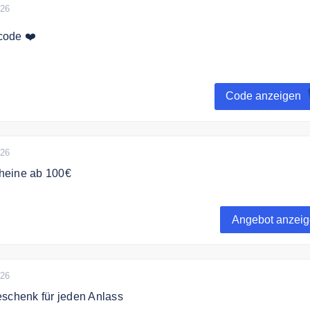
026
code ❤️
t auf Bio Hotels mit dem Code sichern.
Code anzeigen
026
heine ab 100€
chenkgutscheine von Bio Hotels von 100€ bis 2500€
Angebot anzei
026
eschenk für jeden Anlass