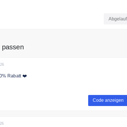
sende € 50 sparen und automatisch an der Verlosung von ein
 teilnehmen!
Abgelau
rt
 passen
026
10% Rabatt ❤️
 jetzt zum touriDat Newsletter an und erhalten Sie 10€ Rabatt
Code anzeigen
026