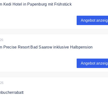
m Kedi Hotel in Papenburg mit Frühstück
ren · 4 Tage für 2 Pers. im Kedi Hotel Papenburg (Frühstück)
nd – statt 359,00 € jetzt 199,99 €.
Angebot anzei
onszeitraum, Verfügbarkeit vorausgesetzt. Keine Barauszahl
GB von touriDat.
026
im Precise Resort Bad Saarow inklusive Halbpension
ren · 4 Tage für 2 Pers. im Precise Resort Bad Saarow
Bad Saarow/Brandenburg – statt 868,00 € jetzt 496,99 €.
Angebot anzei
onszeitraum, Verfügbarkeit vorausgesetzt. Keine Barauszahl
GB von touriDat.
026
hbucherrabatt
t im Voraus und sparen Sie bis zu 30% auf Ihren Hotelzimmer