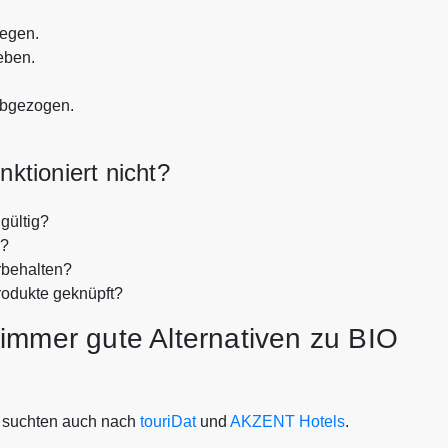
legen.
eben.
abgezogen.
tioniert nicht?
gültig?
n?
rbehalten?
rodukte geknüpft?
immer gute Alternativen zu BIO
 suchten auch nach
touriDat
und
AKZENT Hotels
.