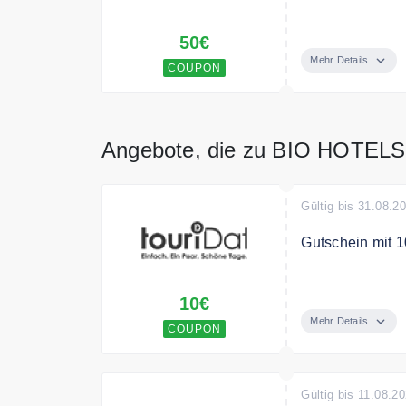
Jetzt bis Jahre
50€
500,- Gutschein
Mehr Details
COUPON
Bedingungen
300€ Mindestwe
Angebote, die zu BIO HOTELS
Gültig bis 31.08.2
Gutschein mit 
Melden Sie sich
10€
Ihren Einkauf.
Mehr Details
COUPON
Gültig bis 11.08.2