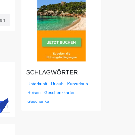
em €
fen
SCHLAGWÖRTER
Unterkunft
Urlaub
Kurzurlaub
Reisen
Geschenkkarten
 auf
Geschenke
iDat