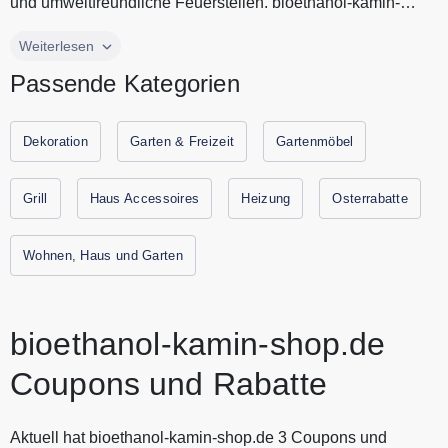
und umweltfreundliche Feuerstellen. bioethanol-kamin-
shop.de verkauft...
bioethanol-kamin-shop.de sind Experten für Ethanol Kamine
Weiterlesen
und umweltfreundliche Feuerstellen. bioethanol-kamin-
Passende Kategorien
shop.de verkauft Ethanol Kaminen, Elektrokaminen und
Wasserdampf Kaminen zum besten Preis. Neben
hochwertigen Kaminen finden Sie bei bioethanol-kamin-
Dekoration
Garten & Freizeit
Gartenmöbel
shop.de Grillöfen, Terrassenheizungen, Pizzaöfen und
vieles mehr. Sparen Sie jetzt durch Gutscheine.codes mit
Grill
Haus Accessoires
Heizung
Osterrabatte
den aktuellen Gutscheinen und Rabattaktionen von
bioethanol-kamin-shop.de.
Wohnen, Haus und Garten
bioethanol-kamin-shop.de
Coupons und Rabatte
Aktuell hat bioethanol-kamin-shop.de 3 Coupons und