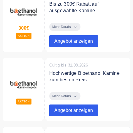
Bis zu 300€ Rabatt auf
ausgewählte Kamine
Bei bioethanol-kamin-shop.de
finden Sie ausgewählte Kamine
Mehr Details
300€
mit bis zu 300€ Rabatt.
AKTION
Angebot anzeigen
Gültig bis 31.08.2026
Hochwertige Bioethanol Kamine
zum besten Preis
Entdecken Sie bei bioethanol-
kamin-shop.de hochwertige
Mehr Details
Kamine und Grills zum besten
AKTION
Preis.
Angebot anzeigen