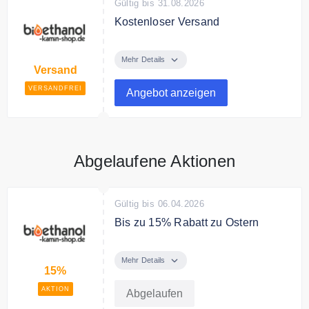
Gültig bis 31.08.2026
Kostenloser Versand
Ab 50€ Bestellwert liefert
bioethanol-kamin-shop.de
Mehr Details
Versand
versandkostenfrei.
VERSANDFREI
Angebot anzeigen
Abgelaufene Aktionen
Gültig bis 06.04.2026
Bis zu 15% Rabatt zu Ostern
Oster Sale – Spare bis zu 15 %
Rabatt!
Mehr Details
15%
AKTION
Abgelaufen