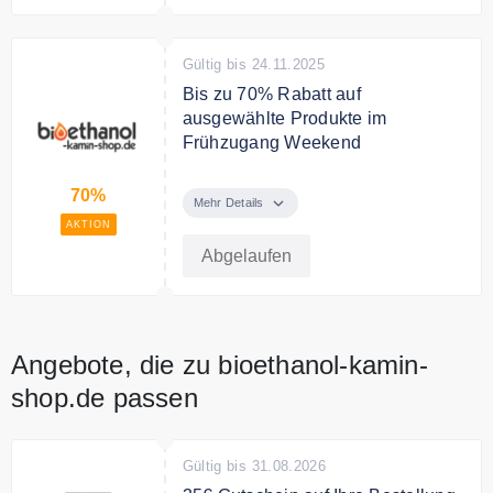
Gültig bis 24.11.2025
Bis zu 70% Rabatt auf
ausgewählte Produkte im
Frühzugang Weekend
Melden Sie sich noch heute im
70%
Kundenclub an und sparen Sie bis
Mehr Details
zu 70 % auf ausgewählte Produkte
AKTION
im Frühzugang Weekend.
Abgelaufen
Angebote, die zu bioethanol-kamin-
shop.de passen
Gültig bis 31.08.2026