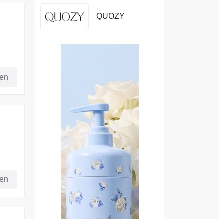
QUOZY
fen
fen