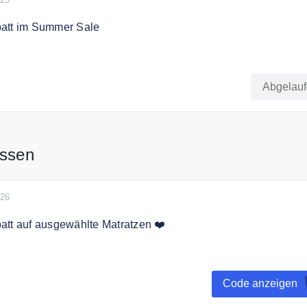
att im Summer Sale
ttdecken, exklusive Bettwäsche und flauschige Handtücher z
isen entdecken. Jetzt sparen!
Abgelau
assen
026
att auf ausgewählte Matratzen ❤️
tt auf ausgewählte Artikel
Code anzeigen