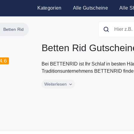
Kategorien
Alle Gutscheine
Alle S
Betten Rid
Betten Rid Gutschein
4.6
Bei BETTENRID ist Ihr Schlaf in besten H
Traditionsunternehmens BETTENRID finden
Bei BETTENRID ist Ihr Schlaf in besten H
Weiterlesen
Traditionsunternehmens BETTENRID finden
Schlafen, Bad und schönes Wohnen. Entde
Handtücher und Kissen von BETTENRID zum 
Gutscheine.codes mit den aktuellen Guts