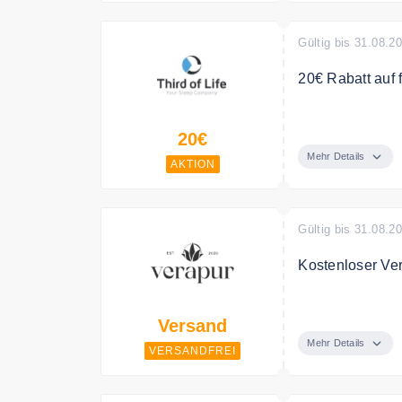
Gültig bis 31.08.2
20€ Rabatt auf 
Lege dein Kisse
20€
und du wählst 
Mehr Details
AKTION
Bedingungen
Nicht mit ander
Gültig bis 31.08.2
Kostenloser Ve
verapur versend
Versand
Mehr Details
VERSANDFREI