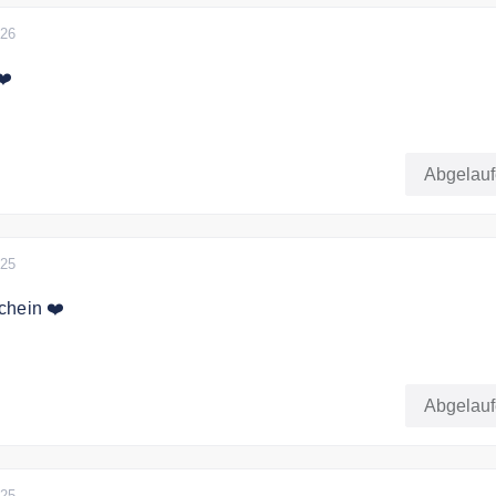
026
❤️
letter anmelden und 10 Euro als Dankeschön erhalten.
Abgelau
025
chein ❤️
sparen bei allen reduzierten Artikeln im Bettenrid Onlineshop
Abgelau
en Aktionen kombinierbar. Nur online gültig.
025