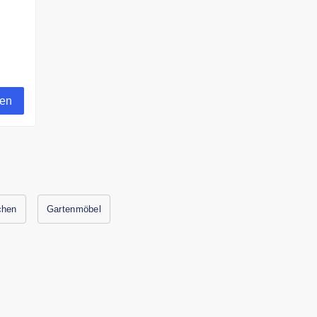
gen
chen
Gartenmöbel