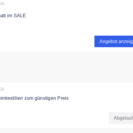
026
att im SALE
% Rabatt im Sale sichern!
Angebot anzei
026
mtextilien zum günstigen Preis
ei Bettenrid hochwertige Heimtextilien zum günstigen Preis.
Abgelau