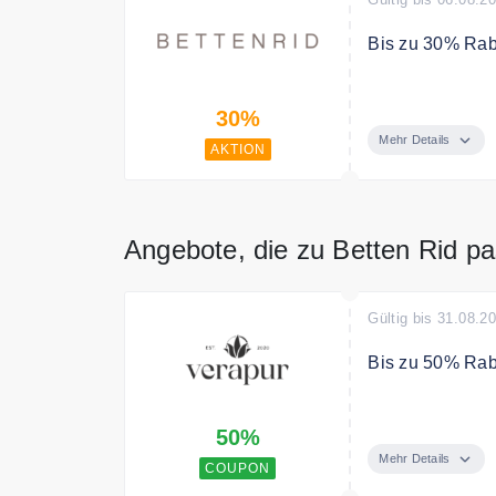
Bis zu 30% Rab
Hochwertige Be
30%
reduzierten Pre
Mehr Details
AKTION
Angebote, die zu Betten Rid p
Gültig bis 31.08.2
Bis zu 50% Rab
Bis zu 50% Raba
50%
Mehr Details
COUPON