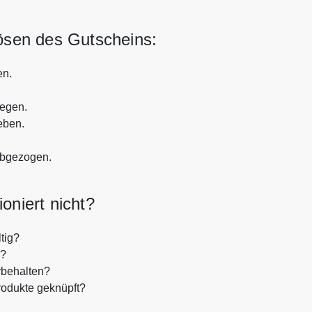
lösen des Gutscheins:
en.
legen.
eben.
abgezogen.
oniert nicht?
tig?
n?
rbehalten?
rodukte geknüpft?