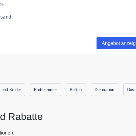
026
rsand
ert versendet Quozy kostenfrei.
Angebot anzei
 und Kinder
Badezimmer
Betten
Dekoration
Dus
d Rabatte
tionen.