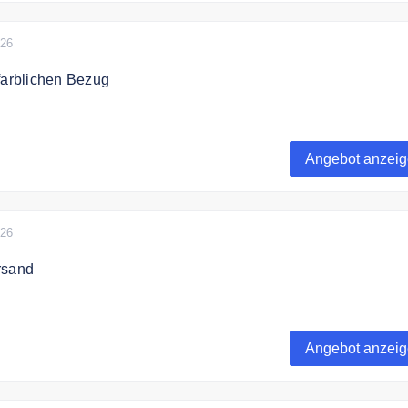
026
farblichen Bezug
n einfach in den Warenkorb und dir wird ein PopUp angezeig
deine Wunschfarbe.
Angebot anzei
en Gutscheinen & Aktionen kombinierbar.
026
rsand
et kostenfrei ab 99€ Bestellwert.
Angebot anzei