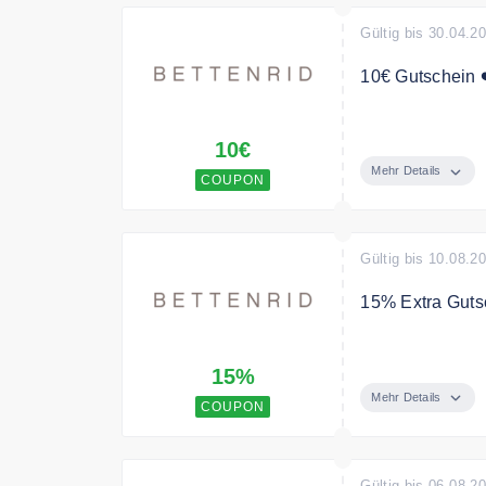
Gültig bis 30.04.2
10€ Gutschein 
Jetzt zum News
10€
Bedingungen
Mehr Details
COUPON
MBW 50€
Gültig bis 10.08.2
15% Extra Guts
Zusätzlich 15% 
15%
Bedingungen
Mehr Details
COUPON
Nicht mit ander
Gültig bis 06.08.2