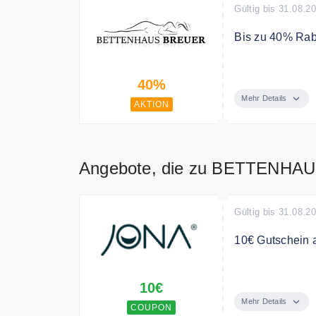
Gültig bis 31.08.2
Bis zu 40% Raba
Sichern Sie si
40%
bei Bettenhaus 
Mehr Details
AKTION
Angebote, die zu BETTENHA
Gültig bis 31.08.2
10€ Gutschein 
Melde dich jetz
10€
Deine Bestellu
Mehr Details
COUPON