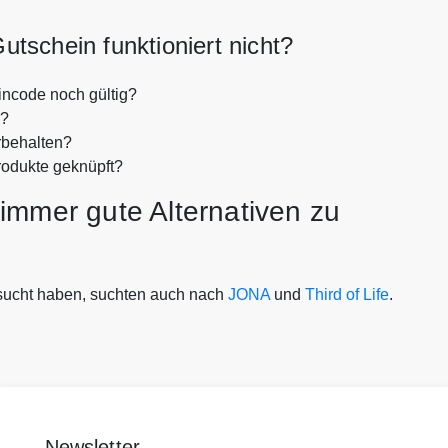
hein funktioniert nicht?
code noch gültig?
n?
rbehalten?
rodukte geknüpft?
immer gute Alternativen zu
ht haben, suchten auch nach
JONA
und
Third of Life
.
Newsletter