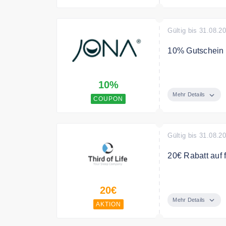
Gültig bis 31.08.2
10% Gutschein 
Verwende den C
10%
Mehr Details
COUPON
Gültig bis 31.08.2
20€ Rabatt auf 
Lege dein Kisse
20€
und du wählst 
Mehr Details
AKTION
Bedingungen
Nicht mit ander