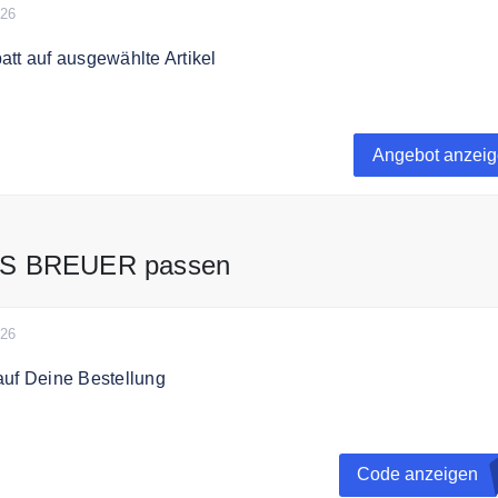
026
tt auf ausgewählte Artikel
ch bis zu 40% Rabatt auf ausgewählte Bettwäsche und Bettde
Breuer.
Angebot anzei
US BREUER passen
026
auf Deine Bestellung
t zum Jona Newsletter an und erhalte einen 10€ Gutschein au
ng.
Code anzeigen