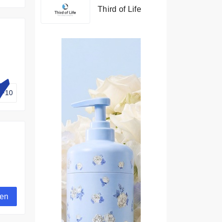
Third of Life
AF10
t
gen