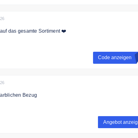
026
auf das gesamte Sortiment ❤️
ode und spare 10% auf das gesamte Sortiment.
Code anzeigen
026
farblichen Bezug
n einfach in den Warenkorb und dir wird ein PopUp angezeig
deine Wunschfarbe.
Angebot anzei
en Gutscheinen & Aktionen kombinierbar.