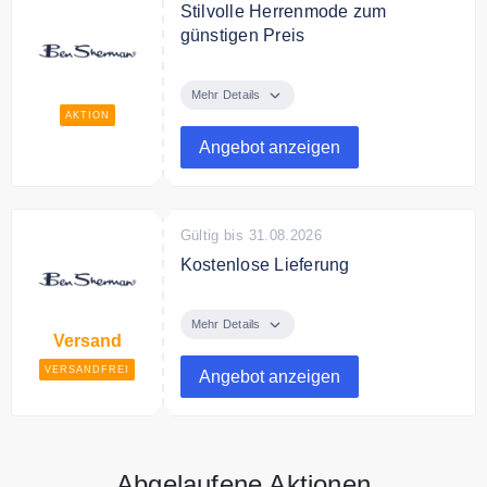
Stilvolle Herrenmode zum
günstigen Preis
Ben Sherman bietet stilvolle
Herrenmode zum günstigen Preis.
Mehr Details
AKTION
Angebot anzeigen
Gültig bis 31.08.2026
Kostenlose Lieferung
Ben Sherman versendet kostenfrei
ab 125€ Bestellwert.
Mehr Details
Versand
VERSANDFREI
Angebot anzeigen
Abgelaufene Aktionen