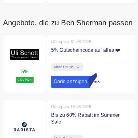
Angebote, die zu Ben Sherman passen
Gültig bis 31.08.2026
5% Gutscheincode auf alles ❤️
Mit dem Code erhalten Sie einen
5% Rabatt auf Ihren Warenkorb
Mehr Details
5%
ohne Mindestbestellwert.
COUPON
Code anzeigen
men5
Gültig bis 16.08.2026
Bis zu 60% Rabatt im Summer
Sale
Sommerzeit ist Schnäppchenzeit: