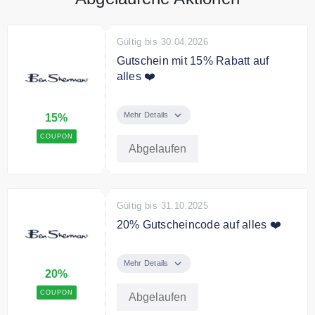
Gültig bis 30.04.2026
Gutschein mit 15% Rabatt auf
alles ❤️
Verwenden Sie den Code an der
Kasse und sichern Sie sich 15%
Mehr Details
15%
Rabatt auf die gesamte Bestellung
COUPON
Abgelaufen
Gültig bis 31.10.2025
20% Gutscheincode auf alles ❤️
Mit dem Code erhalten Sie 20%
Rabatt auf das gesamte Sortiment.
Mehr Details
20%
COUPON
Abgelaufen