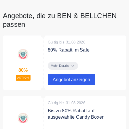
Angebote, die zu BEN & BELLCHEN
passen
Gültig bis 31.08.2026
80% Rabatt im Sale
In der Sale Kategorie sparst Du
bis zu 80% auf ausgewählte
Mehr Details
80%
Snacks und Süßigkeiten.
AKTION
Angebot anzeigen
Gültig bis 31.08.2026
Bis zu 80% Rabatt auf
ausgewählte Candy Boxen
Spare bis zu 80% auf ausgewählte