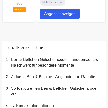
Taschen Torte für Deine Liebste,
Mehr Details
30€
mit Wunschfarbe und eigenem
AKTION
Text.
Angebot anzeigen
Inhaltsverzeichnis
Ben & Bellchen Gutscheincode: Handgemachtes
Naschwerk für besondere Momente
Aktuelle Ben & Bellchen Angebote und Rabatte
So löst du einen Ben & Bellchen Gutscheincode
ein
📞 Kontaktinformationen: