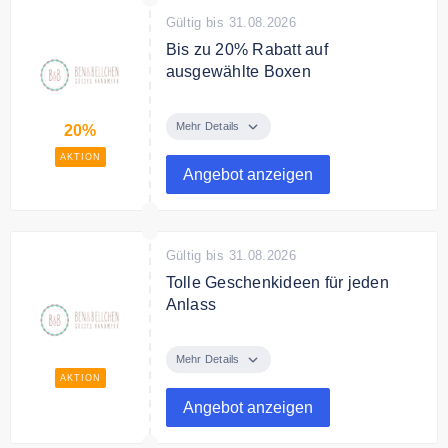
Gültig bis 31.08.2026
Bis zu 20% Rabatt auf
ausgewählte Boxen
Spare bis zu 20% auf ausgewählte
Boxen un Bundles
Mehr Details
20%
AKTION
Angebot anzeigen
Gültig bis 31.08.2026
Tolle Geschenkideen für jeden
Anlass
Egal ob Hochzeit, Valentinstag
oder Muttertag, Ben & Bellchen
Mehr Details
hat für jeden Anlass süße
AKTION
Geschenkideen.
Angebot anzeigen