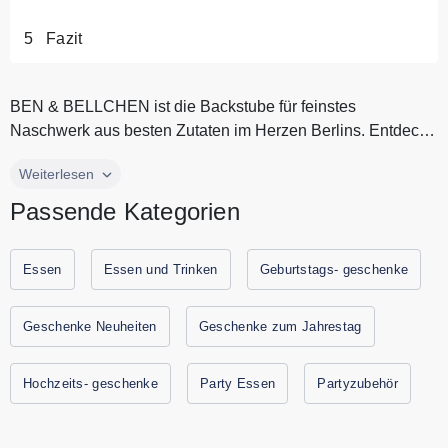
Fazit
BEN & BELLCHEN ist die Backstube für feinstes
Naschwerk aus besten Zutaten im Herzen Berlins. Entdecke
von leckeren Cake Pops, z...
BEN & BELLCHEN ist die Backstube für feinstes
Weiterlesen
Naschwerk aus besten Zutaten im Herzen Berlins. Entdecke
Passende Kategorien
von leckeren Cake Pops, zu bunten Cupcakes, bis hin zu
wunderschönen Torten für Hochzeiten, Firmenfeiern,
Geburtstage und mehr. BEN & BELLCHEN zaubert für jeden
Essen
Essen und Trinken
Geburtstags- geschenke
Anlass die passenden Naschereien. Alle aktuellen
Gutscheine und Rabattaktionen von BEN & BELLCHEN
Geschenke Neuheiten
Geschenke zum Jahrestag
findest Du immer hier auf Gutscheine.codes.
Hochzeits- geschenke
Party Essen
Partyzubehör