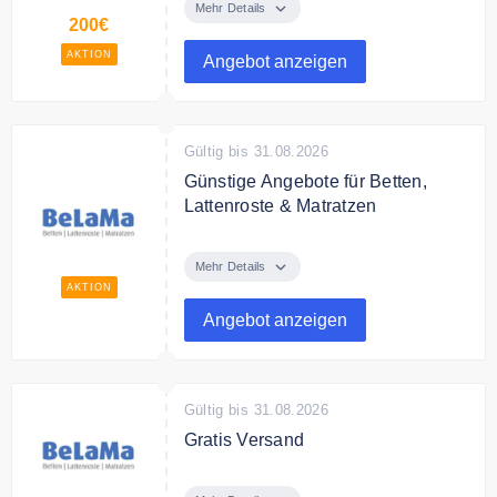
auf Sale-Artikel
Mehr Details
200€
AKTION
Angebot anzeigen
Gültig bis 31.08.2026
Günstige Angebote für Betten,
Lattenroste & Matratzen
Günstige Angebote für Betten,
Lattenroste & Matratzen bekannter
Mehr Details
Marken bei BeLaMa
AKTION
Angebot anzeigen
Gültig bis 31.08.2026
Gratis Versand
Der Versand ist bei BeLaMa