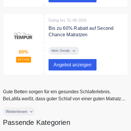
Bedingungen
Nicht mit anderen Gutscheinen &
Aktionen kombinierbar.
Gültig bis 31.08.2026
Bis zu 60% Rabatt auf Second
Chance Matratzen
60% sparen bei aufbereiteten
TEMPUR® Matratzen. Jetzt
Mehr Details
60%
Second Chance Produkte
AKTION
entdecken!
Angebot anzeigen
Gute Betten sorgen für ein gesundes Schlaferlebnis.
BeLaMa weißt, dass guter Schlaf von einer guten Matratze,
einem hochwertigen...
Gute Betten sorgen für ein gesundes Schlaferlebnis.
Weiterlesen
BeLaMa weißt, dass guter Schlaf von einer guten Matratze,
Passende Kategorien
einem hochwertigen Rost und der richtigen Bettdecke