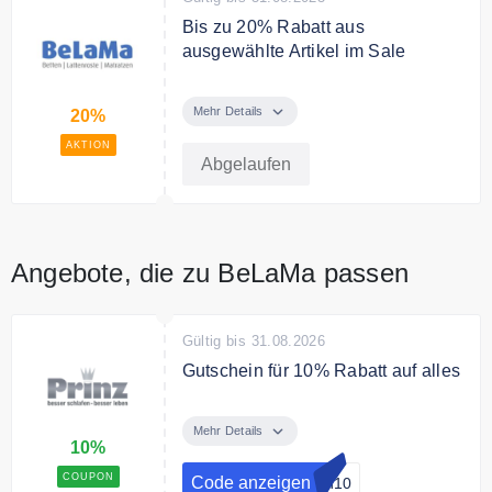
Bis zu 20% Rabatt aus
ausgewählte Artikel im Sale
Sparen Sie dauerhaft im Sale bei
belama.de. Entdecken Sie
Mehr Details
20%
ausgewählte Artikel bis zu 20%
AKTION
reduziert
Abgelaufen
Angebote, die zu BeLaMa passen
Gültig bis 31.08.2026
Gutschein für 10% Rabatt auf alles
Mit dem Gutscheincode gibt es
10% Rabatt auf das gesamte
Mehr Details
10%
Sortiment
COUPON
Code anzeigen
en10