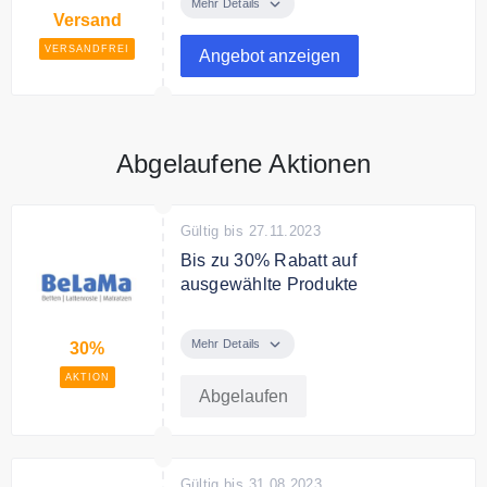
versandkostenfrei — ohne
Mehr Details
Versand
Mindestbestellwert.
VERSANDFREI
Angebot anzeigen
Abgelaufene Aktionen
Gültig bis 27.11.2023
Bis zu 30% Rabatt auf
ausgewählte Produkte
Sie sparen bis zu 30% auf
ausgewählte Produkte
Mehr Details
30%
AKTION
Abgelaufen
Gültig bis 31.08.2023