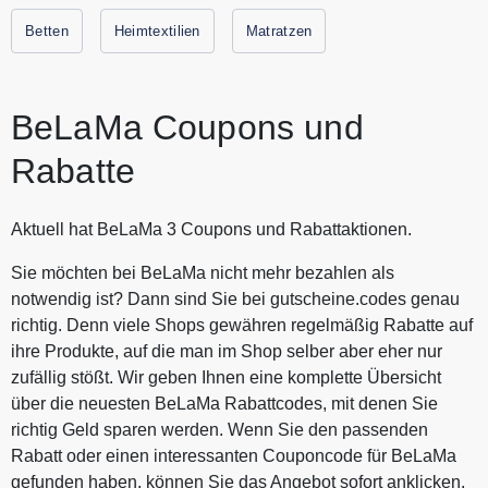
abhängt. Suche dein ideales Bett auf BeLaMa. Alle
aktuellen Gutscheine und Rabattaktionen von BeLaMa
Betten
Heimtextilien
Matratzen
findest Du auf unserer Website.
BeLaMa Coupons und
Rabatte
Aktuell hat BeLaMa 3 Coupons und Rabattaktionen.
Sie möchten bei BeLaMa nicht mehr bezahlen als
notwendig ist? Dann sind Sie bei gutscheine.codes genau
richtig. Denn viele Shops gewähren regelmäßig Rabatte auf
ihre Produkte, auf die man im Shop selber aber eher nur
zufällig stößt. Wir geben Ihnen eine komplette Übersicht
über die neuesten BeLaMa Rabattcodes, mit denen Sie
richtig Geld sparen werden. Wenn Sie den passenden
Rabatt oder einen interessanten Couponcode für BeLaMa
gefunden haben, können Sie das Angebot sofort anklicken.