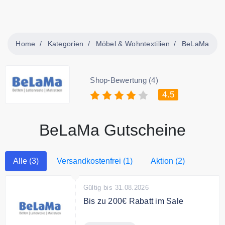
Home
Kategorien
Möbel & Wohntextilien
BeLaMa
Shop-Bewertung (4)
4.5
BeLaMa Gutscheine
Alle (3)
Versandkostenfrei (1)
Aktion (2)
Gültig bis 31.08.2026
Bis zu 200€ Rabatt im Sale
Bis zu 200€ sparen bei BeLaMa