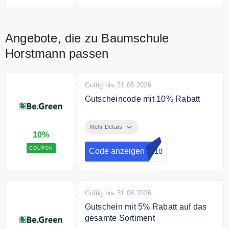
Angebote, die zu Baumschule
Horstmann passen
Gültig bis 31.08.2026
Gutscheincode mit 10% Rabatt
Sichern Sie sich mit dem Code 10
% Rabatt auf alle Produkte
Mehr Details
10%
COUPON
Code anzeigen
IN10
Gültig bis 31.08.2026
Gutschein mit 5% Rabatt auf das
gesamte Sortiment