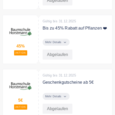
Abgelaufen
Gültig bis 31.12.2025
Bis zu 45% Rabatt auf Pflanzen ❤️
Spare bis zu 45% auf ausgewählte
Pflanzen im Angebot.
Mehr Details
45%
AKTION
Abgelaufen
Gültig bis 31.12.2025
Geschenkgutscheine ab 5€
Verschenke Geschengutscheine
von Baumschule Horstmann ab 5€
Mehr Details
5€
AKTION
Abgelaufen