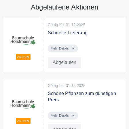
Abgelaufene Aktionen
Gültig bis 31.12.2025
Schnelle Lieferung
Baumschule Horstmann liefert
schnell alle Bestellungen.
Mehr Details
AKTION
Abgelaufen
Gültig bis 31.12.2025
Schöne Pflanzen zum günstigen
Preis
Entdecke bei Baumschule
Horstmann schöne Pflanzen und
Mehr Details
hochwertiges Gartenzubehör zum
AKTION
günstigen Preis.