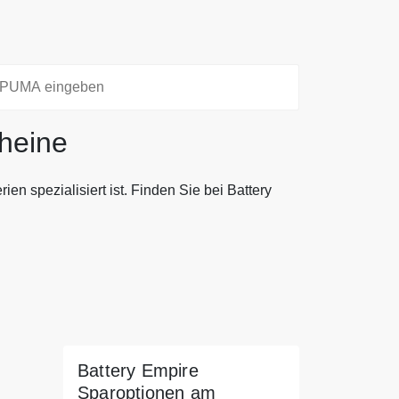
heine
ien spezialisiert ist. Finden Sie bei Battery
ien spezialisiert ist. Finden Sie bei Battery
m Ihre alten Batterien zu ersetzen. Alle
tery Empire sind immer bei uns.
Battery Empire
Sparoptionen am