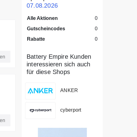
07.08.2026
Alle Aktionen
0
Gutscheincodes
0
Rabatte
0
ien
Battery Empire Kunden
fen
interessieren sich auch
für diese Shops
ANKER
e
cyberport
fen