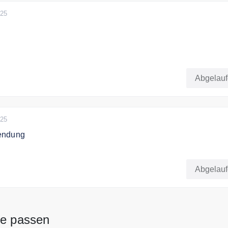
025
re.de sparen Sie die Versandkosten
Abgelau
025
endung
rodukt gekauft aber es entspricht nicht Ihren Erwartungen od
el? Sie haben Anspruch auf eine Rückgabe oder eine
Abgelau
re passen