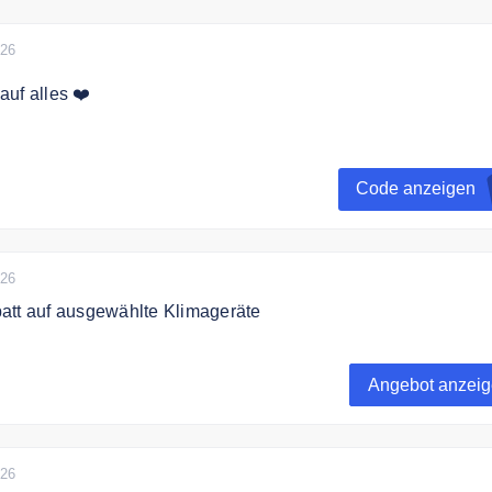
026
uf alles ❤️
 jetzt zum Anker Newsletter an und erhalten Sie einen 10%
re Bestellung.
Code anzeigen
026
att auf ausgewählte Klimageräte
 Sommer kommen mit Klimageräten und Ventilatoren bekomm
rt Abhilfe für die heißen Tage des Jahres
Angebot anzei
Vorrat reicht
026