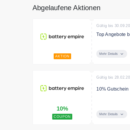
Abgelaufene Aktionen
Gültig bis 30.09.2
Top Angebote b
Die besten Prei
ab 19,90€
Mehr Details
AKTION
Gültig bis 28.02.2
10% Gutschein a
Abonnieren Sie
10%
erhalten den 1
Mehr Details
COUPON