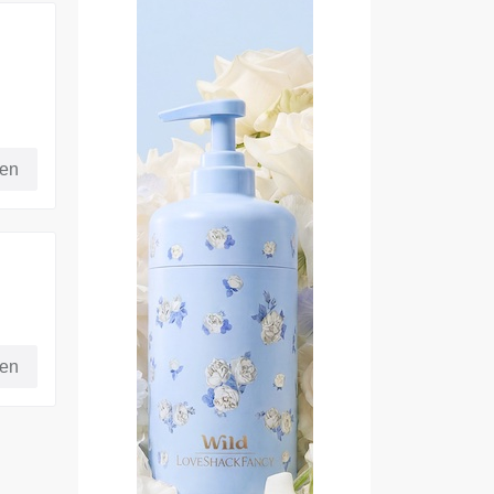
fen
er
fen