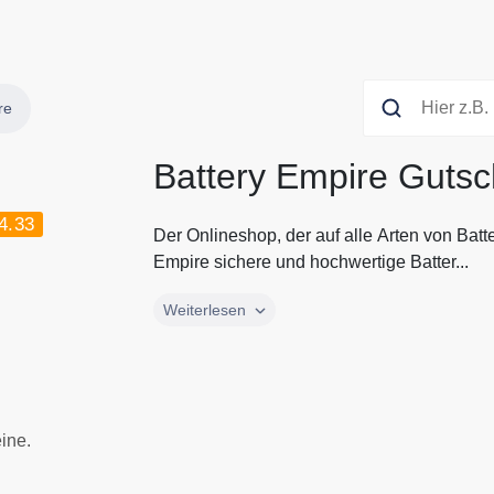
re
Battery Empire Gutsc
4.33
Der Onlineshop, der auf alle Arten von Batter
Empire sichere und hochwertige Batter...
Der Onlineshop, der auf alle Arten von Batter
Weiterlesen
Empire sichere und hochwertige Batterien, u
aktuellsten Gutscheine und Rabatte von Bat
ine.