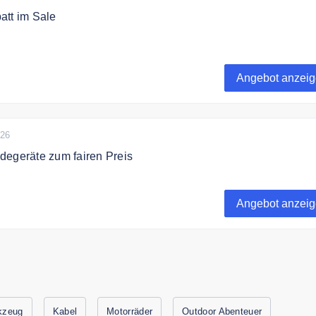
att im Sale
zu 50% auf ausgewählte Artikel in der Sale Kategorie.
Angebot anzei
026
degeräte zum fairen Preis
bei Anker innovative Ladegeräte, Powerbanks und Adapter z
Angebot anzei
kzeug
Kabel
Motorräder
Outdoor Abenteuer