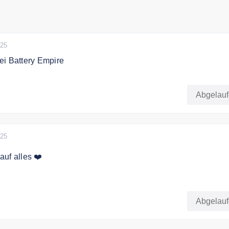
025
ei Battery Empire
se auf dem Markt bei Battery Empire sichern!. Günstige Batter
Abgelau
025
uf alles ❤️
 den Newsletter und verpassen Sie keine Aktion mehr und Si
0% Gutschein
Abgelau