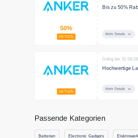
Bis zu 50% Rab
Sparen Sie bis 
50%
Mehr Details
AKTION
Gültig bis 31.08.2
Hochwertige La
Entdecken Sie 
fairen Preis
Mehr Details
AKTION
Passende Kategorien
Batterien
Electronic Gadgets
Elektrower