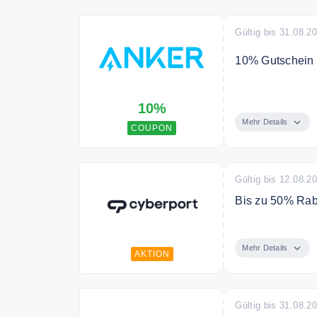
Gültig bis 31.08.2
10% Gutschein a
Melden Sie sich
10%
Gutschein für Ih
Mehr Details
COUPON
Gültig bis 12.08.2
Bis zu 50% Rab
Cool durch den
man bei Cyberpo
Mehr Details
AKTION
Bedingungen
nur solange der 
Gültig bis 31.08.2