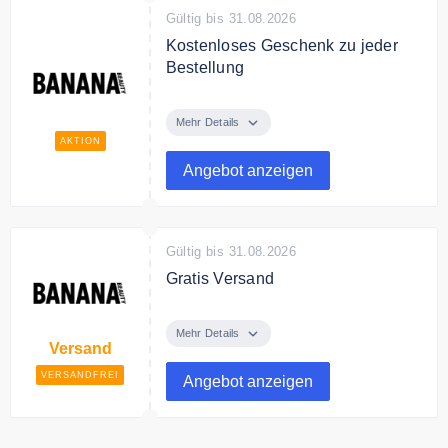
Gültig bis 31.08.2026
Kostenloses Geschenk zu jeder
Bestellung
Kostenloses Geschenk zu jeder
Bestellung im Online Shop.
Mehr Details
AKTION
Bedingungen
Angebot anzeigen
Ab 85€ Mindestbestellwert.
Gültig bis 31.08.2026
Gratis Versand
Kostenloser Versand ab 50€
Bestellwert.
Mehr Details
Versand
VERSANDFREI
Angebot anzeigen