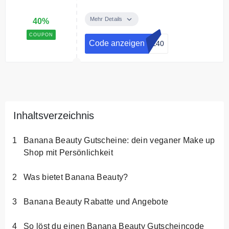
Sichere dir -40% beim Kauf von
drei Sale-Artikel mit dem Code
Mehr Details
40%
COUPON
Bedingungen
Code anzeigen
LE40
Pro Bestellung nur einmal
einlösbar. Nicht mit anderen
Rabattaktionen, VIB -
Belohnungen, Setkäufen,
Gutscheinkäufen und Produkten
von mellow NOIR, Sause – Die
Inhaltsverzeichnis
Seifenbrause und NUI Cosmetics
kombinierbar.
Banana Beauty Gutscheine: dein veganer Make up
Shop mit Persönlichkeit
Was bietet Banana Beauty?
Banana Beauty Rabatte und Angebote
So löst du einen Banana Beauty Gutscheincode