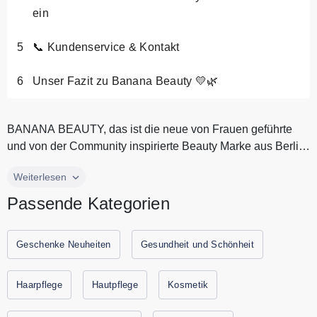
ein
📞 Kundenservice & Kontakt
Unser Fazit zu Banana Beauty 💛🌿
BANANA BEAUTY, das ist die neue von Frauen geführte
und von der Community inspirierte Beauty Marke aus Berlin.
Die Mission der M...
BANANA BEAUTY, das ist die neue von Frauen geführte
Weiterlesen
und von der Community inspirierte Beauty Marke aus Berlin.
Passende Kategorien
Die Mission der Marke ist es, Kosmetik als eine Form der
Selbstentfaltung neu zu definieren. Schönheit bedeutet für
BANANA BEAUTY Spaß, Mut und Authentizität. Alle
Geschenke Neuheiten
Gesundheit und Schönheit
Produkte sind vegan und tierversuchsfrei. Spare jetzt durch
Gutscheine.codes mit den aktuellsten Rabattcodes und
Haarpflege
Hautpflege
Kosmetik
Angebote.