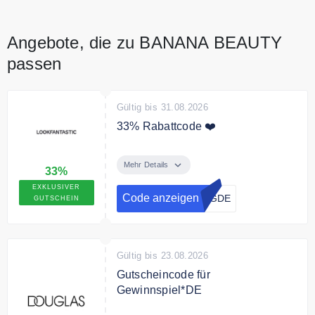
Angebote, die zu BANANA BEAUTY
passen
Gültig bis 31.08.2026
33% Rabattcode ❤️
Mit dem Code erhalten Sie 33%
Rabatt auf die UVP + zusätzlich
Mehr Details
33%
5% auf reduzierte Produkte bei
EXKLUSIVER
lookfantastic.de
Code anzeigen
NGDE
GUTSCHEIN
Gültig bis 23.08.2026
Gutscheincode für
Gewinnspiel*DE
Jedes Los gewinnt! Ab einem