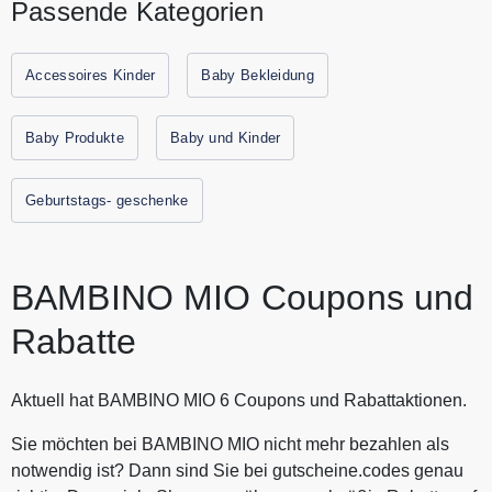
Passende Kategorien
BAMBINO MIO eine Windel Revolution an, um die Welt ein
für alle Mal von Wegwerfwindeln zu befreien. BAMBINO
MIO kämpft für die Kleinsten, um die Sauerei, die sie
Accessoires Kinder
Baby Bekleidung
vielleicht in Zukunft beseitigen müssen, nicht noch größer zu
machen. Entdecke bei BAMBINO MIO preisgekrönte
Baby Produkte
Baby und Kinder
Stoffwindeln zum fairen Preis. Alle aktuellen Gutscheine und
Rabattaktionen von BAMBINO MIO findest Du immer hier
Geburtstags- geschenke
auf Gutscheine.codes.
BAMBINO MIO Coupons und
Rabatte
Aktuell hat BAMBINO MIO 6 Coupons und Rabattaktionen.
Sie möchten bei BAMBINO MIO nicht mehr bezahlen als
notwendig ist? Dann sind Sie bei gutscheine.codes genau