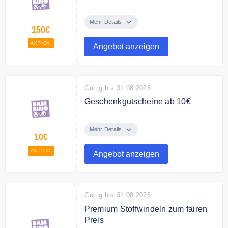
Spare bis zu 150€ auf
ausgewählte Windel Spartsets von
Mehr Details
150€
Bambino Mio.
AKTION
Angebot anzeigen
Gültig bis 31.08.2026
Geschenkgutscheine ab 10€
Verschenke Geschenkgutscheine
von Bambino Mio ab 10€
Mehr Details
10€
AKTION
Angebot anzeigen
Gültig bis 31.08.2026
Premium Stoffwindeln zum fairen
Preis