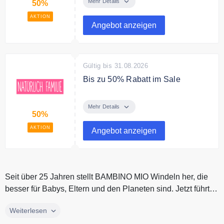
reduzierte Kleidung von Bumblito!
Mehr Details
50%
AKTION
Angebot anzeigen
Gültig bis 31.08.2026
Bis zu 50% Rabatt im Sale
In der Sale Kategorie sparst Du
bis zu 50% auf ausgewählte
Mehr Details
50%
Babyprodukte.
AKTION
Angebot anzeigen
Seit über 25 Jahren stellt BAMBINO MIO Windeln her, die
besser für Babys, Eltern und den Planeten sind. Jetzt führt
BAMBINO MIO...
Seit über 25 Jahren stellt BAMBINO MIO Windeln her, die
Weiterlesen
besser für Babys, Eltern und den Planeten sind. Jetzt führt