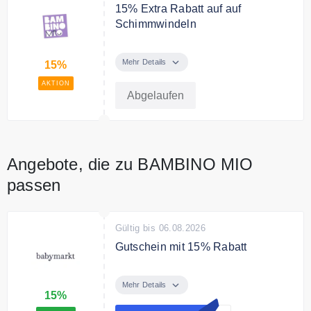
15% Extra Rabatt auf auf
Schimmwindeln
Kaufe 2 Schwimmwindeln und
spare extra 15%. Spare insgesamt
Mehr Details
15%
bis zu 55%.
AKTION
Abgelaufen
Angebote, die zu BAMBINO MIO
passen
Gültig bis 06.08.2026
Gutschein mit 15% Rabatt
Sichere Dir jetzt 15% Rabatt auf
Deinen Einkauf ohne
Mehr Details
15%
Mindesteinkaufswert bei