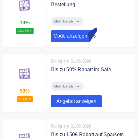
Bestellung
Melde dich jetzt zum Bambino Mio
Newsletter an und erhalte einen
Mehr Details
10%
10% Gutschein auf Deine
COUPON
Bestellung.
Code anzeigen
Mio
Gültig bis 31.08.2026
Bis zu 50% Rabatt im Sale
Spare bis zu 50 % auf
preisgekrönte Windeln & mehr in
Mehr Details
50%
der Sale Kategorie.
AKTION
Angebot anzeigen
Gültig bis 31.08.2026
Bis zu 150€ Rabatt auf Sparsets