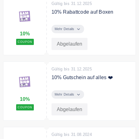
Gültig bis 31.12.2025
10% Rabattcode auf Boxen
Mit dem Code erhälst Du 10%
Extra Rabatt auf Boxen.
Mehr Details
10%
COUPON
Abgelaufen
Gültig bis 31.12.2025
10% Gutschein auf alles ❤️
Mit dem Code erhälst Du 10%
Rabatt auf das gesamte Sortiment.
Mehr Details
10%
COUPON
Abgelaufen
Gültig bis 31.08.2024