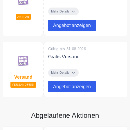
Entdecke bei Bambino Mio
Premium Stoffwindeln zum fairen
Mehr Details
Preis
AKTION
Angebot anzeigen
Gültig bis 31.08.2026
Gratis Versand
Ab 55€ Bestellwert liefert Bambino
Mio versandkostenfrei.
Mehr Details
Versand
VERSANDFREI
Angebot anzeigen
Abgelaufene Aktionen