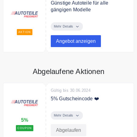
Günstige Autoteile für alle
gängigen Modelle
Kaufen Sie günstige Autoteile für
alle gängigen Modelle bei
Mehr Details
Autoteile Preiswert.
AKTION
Angebot anzeigen
Abgelaufene Aktionen
Gültig bis 30.06.2024
5% Gutscheincode ❤️
Sie erhalte mit dem Code 5%
Rabatt auf Ihre gesamte
Mehr Details
5%
Bestellung ab 100€
COUPON
Abgelaufen