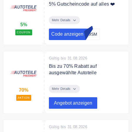
5% Gutscheincode auf alles ❤️
Mit dem Code erhalten Sie 5%
Rabatt auf Ihre gesamte
Mehr Details
5%
Bestellung.
COUPON
Code anzeigen
W9SM
Bedingungen
Ab 80€ Bestellwert.
Gültig bis 31.08.2026
Bis zu 70% Rabatt auf
ausgewählte Autoteile
Sparen Sie bis zu 70% auf
ausgewählte Autoteile.
Mehr Details
70%
AKTION
Angebot anzeigen
Gültig bis 31.08.2026