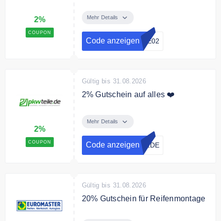
Spare mit dem Code 2% bei
Autodoc
Mehr Details
2%
COUPON
Code anzeigen
DE02
Gültig bis 31.08.2026
2% Gutschein auf alles ❤️
Sparen Sie 2% auf das gesamte
Sortiment.
Mehr Details
2%
COUPON
Code anzeigen
02DE
Gültig bis 31.08.2026
20% Gutschein für Reifenmontage
Sichern Sie sich mit dem