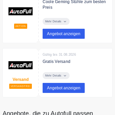
Coole Geming Stühle zum besten
Preis
Entdecke im Online Shop coole
Geming Stühle zum besten Preis.
Mehr Details
AKTION
Angebot anzeigen
Gültig bis 31.08.2026
Gratis Versand
Der Online Shop liefert
versandkostenfrei alle
Mehr Details
Versand
Bestellungen.
VERSANDFREI
Angebot anzeigen
Angebote, die zu Autofull passen