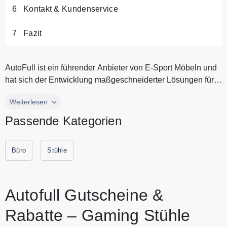
Kontakt & Kundenservice
Fazit
AutoFull ist ein führender Anbieter von E-Sport Möbeln und
hat sich der Entwicklung maßgeschneiderter Lösungen für
Gaming Begeis...
AutoFull ist ein führender Anbieter von E-Sport Möbeln und
Weiterlesen
hat sich der Entwicklung maßgeschneiderter Lösungen für
Passende Kategorien
Gaming Begeisterte verschrieben. Das Sortiment umfasst
erstklassige Gaming Stühle und -Schreibtische, die
sorgfältig entwickelt wurden, um Ihr E-Sport Erlebnis auf ein
Büro
Stühle
neues Level zu heben. Alle aktuellen Gutscheine und
Rabattaktionen von AutoFull finden Sie immer hier auf
Gutscheine.codes.
Autofull Gutscheine &
Rabatte – Gaming Stühle