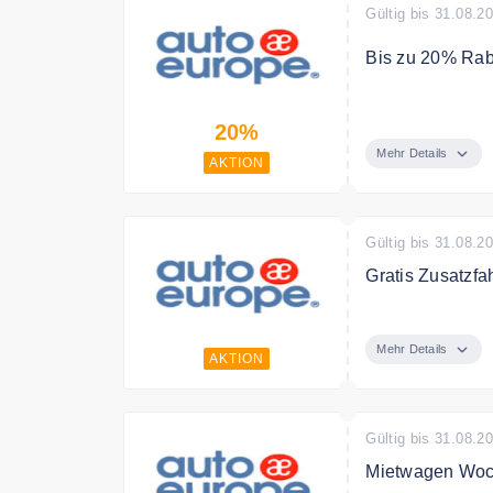
Gültig bis 31.08.2
Bis zu 20% Raba
Registrierte Mi
20%
einzigartigen A
Mehr Details
AKTION
Gültig bis 31.08.2
Gratis Zusatzf
Sparen Sie Extr
Mehr Details
AKTION
Gültig bis 31.08.2
Mietwagen Woc