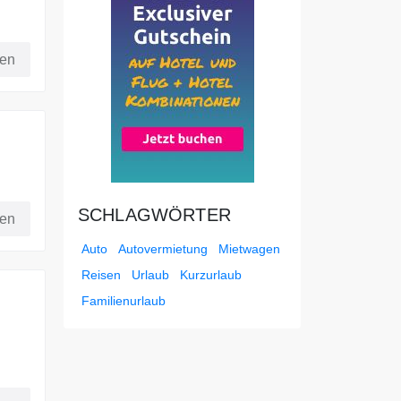
 mit
fen
g der
t.
SCHLAGWÖRTER
fen
Auto
Autovermietung
Mietwagen
Reisen
Urlaub
Kurzurlaub
Familienurlaub