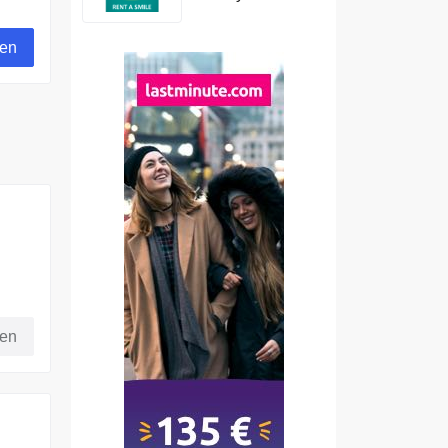
i
gen
ren
fen