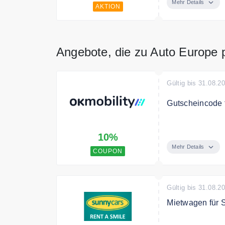
Bedingungen
Mehr Details
AKTION
Nur für Mitglied
Angebote, die zu Auto Europe
Gültig bis 31.08.2
Gutscheincode 
Sichern Sie sic
10%
Mehr Details
COUPON
Gültig bis 31.08.2
Mietwagen für S
Schottland – No