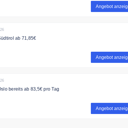
33 €/Woche
Angebot anzei
026
üdtirol ab 71,85€
gpanoramen, Bergseen und die italienischen Dolomiten. Boze
03 €/Woche
Angebot anzei
026
slo bereits ab 83,5€ pro Tag
rde, Panoramastraßen und angenehmen Temperaturen: Oslo
85 €/Woche
Angebot anzei