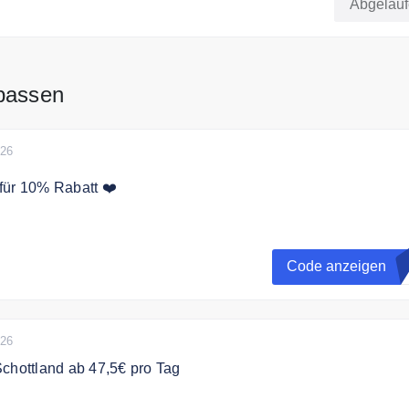
Abgelau
er!
 passen
026
für 10% Rabatt ❤️
h mit dem Code 10% Rabatt auf Ihren Mietwagen bei Ok Mobili
Code anzeigen
K
026
chottland ab 47,5€ pro Tag
rth Coast 500, Highlands und die Isle of Skye. Inverness