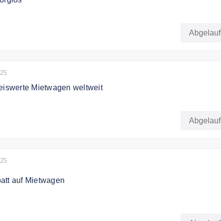
innerer Ruhe Wählen Sie die Erstattung der Selbstbeteiligung
Deckt Schäden an Reifen, Dach und Unterboden ab. - Deckt
Abgelau
ben, Spiegel, Außenlichter und Scheinwerfer ab. - Erstattun
üsselverlust oder Schaden am Schloss. - Beinhaltet
ühren & vieles mehr. Fügen Sie diesen Schutz Ihrer Online-
025
eiswerte Mietwagen weltweit
 bei Autoeurope buchen und das zum günstigen Preis weltwei
Abgelau
025
att auf Mietwagen
att auf Mietwagen Welweit!