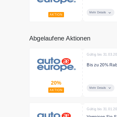
Profitieren Si
Autoeurope.
Mehr Details
AKTION
Abgelaufene Aktionen
Gültig bis 31.03.2
Bis zu 20% Rab
Sichern Sie sic
20%
Mehr Details
AKTION
Gültig bis 31.01.2
Verreisen Sie S