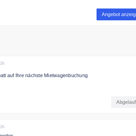
e von günstigen Angeboten für Mietwagen zum Wochenende be
Angebot anzei
026
att auf Ihre nächste Mietwagenbuchung
h Ihr Auto zum besten Preis. Jetzt buchen und bis zu 20% spa
Abgelau
026
orglos