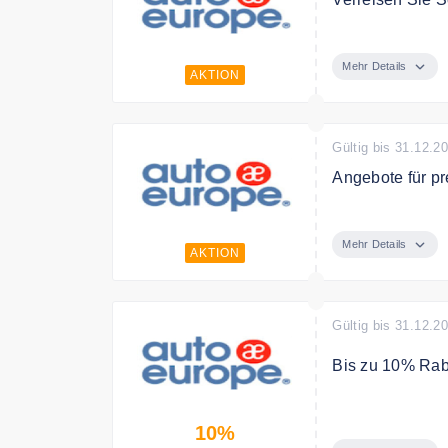
Reisen Sie mit 
Super Cover - 
Mehr Details
AKTION
Windschutzschei
Kosten bei Schl
Bearbeitungsgeb
Buchung hinzu!
Gültig bis 31.12.2
Angebote für pr
Jetzt Mietwagen
Mehr Details
AKTION
Gültig bis 31.12.2
Bis zu 10% Rab
Bis zu 10% Rab
10%