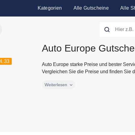
Kategorien
Alle Gutscheine
Alle S
Auto Europe Gutsche
4.33
Auto Europe starke Preise und bester Serv
Vergleichen Sie die Preise und finden Sie d
Auto Europe starke Preise und bester Serv
Weiterlesen
Vergleichen Sie die Preise und finden Sie d
unserer Webseite finden Sie alle die aktue