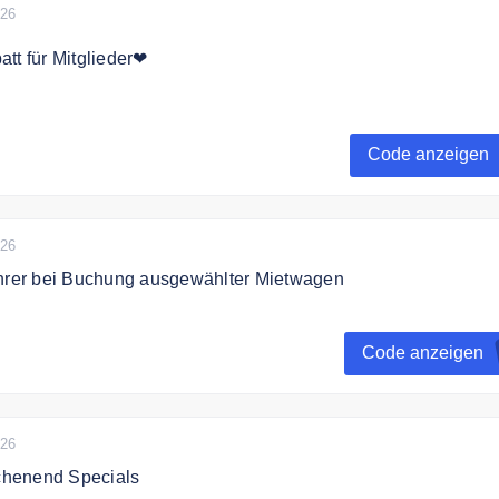
026
tt für Mitglieder❤
tglieder von Auto Europe profitieren von vielen exklusiven und
ngeboten mit bis zu 20% Rabatt.
Code anzeigen
026
ahrer bei Buchung ausgewählter Mietwagen
akosten für einen zusatzfahrer
Code anzeigen
026
henend Specials