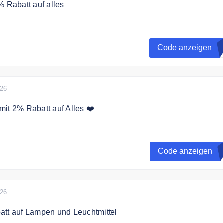
% Rabatt auf alles
h mit dem Gutscheincode auf alle tragbare Powerstationen
Code anzeigen
P
026
it 2% Rabatt auf Alles ❤️
Code 2% bei Autodoc
Code anzeigen
D
026
att auf Lampen und Leuchtmittel