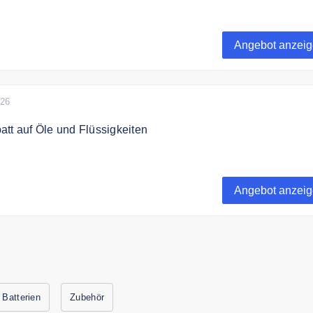
zu 47% Rabatt in der Kategorie Leuchtmittel.
Angebot anzei
026
tt auf Öle und Flüssigkeiten
zu 32% auf Öle, Flüssigkeiten und Additiven.
Angebot anzei
Batterien
Zubehör