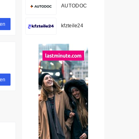
AUTODOC
gen
kfzteile24
gen