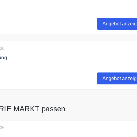
kt liefert versandkostenfrei ausgewählte Artikel.
Angebot anzei
026
ung
kt liefert schnell alle Bestellungen.
Angebot anzei
ERIE MARKT passen
026