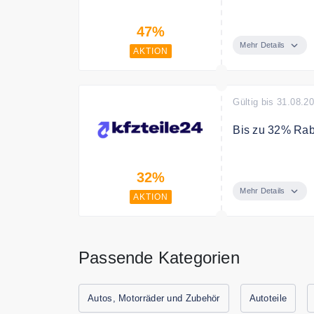
Sparen Sie bis 
47%
Mehr Details
AKTION
Gültig bis 31.08.2
Bis zu 32% Raba
Sparen Sie bis 
32%
Mehr Details
AKTION
Passende Kategorien
Autos, Motorräder und Zubehör
Autoteile