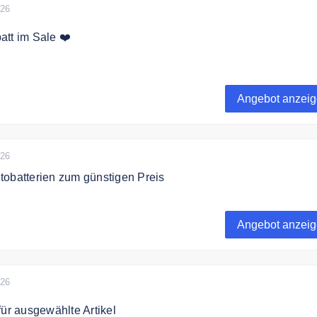
026
tt im Sale ❤️
% Rabatt auf ausgewählte Batterien im Sale.
Angebot anzei
026
tobatterien zum günstigen Preis
m Online Shop hochwertige Autobatterien zum günstigen Prei
Angebot anzei
026
für ausgewählte Artikel