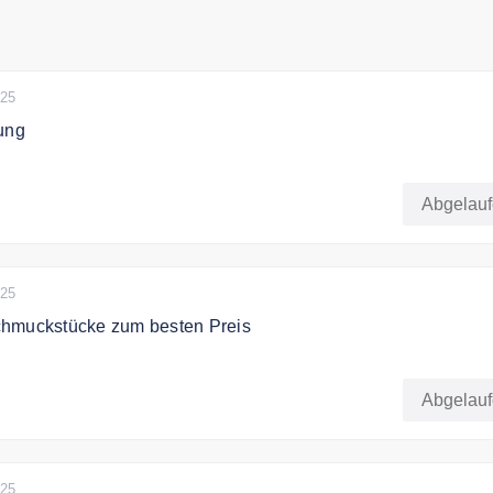
025
ung
liefert schnell alle Bestellungen.
Abgelau
025
hmuckstücke zum besten Preis
bei Jewelry Aurum hochwertige Schmuckstücke zum besten P
Abgelau
025