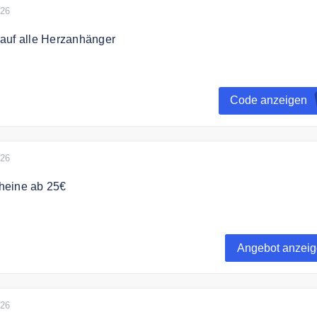
026
auf alle Herzanhänger
t dem Code 15% Rabatt auf alle Chrome Herzanhänger
Code anzeigen
026
heine ab 25€
ie Geschenkgutscheine von Schmuckjuwel ab 25€
Angebot anzei
026