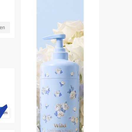
fen
rhim