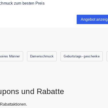
Schmuck zum besten Preis
bei Schmuckjuwel einzigartigen Schmuck zum besten Preis.
Angebot anzei
oires Männer
Damenschmuck
Geburtstags- geschenke
ons und Rabatte
abattaktionen.