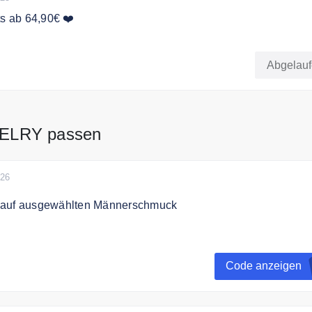
ts ab 64,90€ ❤️
nline bei Aurum Jewelry Trauringe bereits ab 64,90€.
Abgelau
WELRY passen
026
 auf ausgewählten Männerschmuck
Code 15% auf ausgewählten Schmuck für Männer.
Code anzeigen