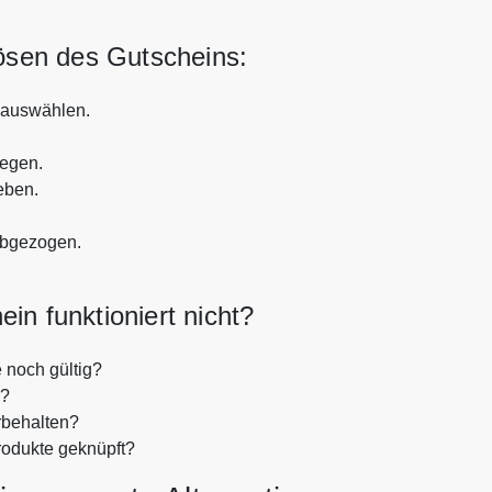
lösen des Gutscheins:
auswählen.
legen.
eben.
abgezogen.
 funktioniert nicht?
noch gültig?
n?
rbehalten?
rodukte geknüpft?