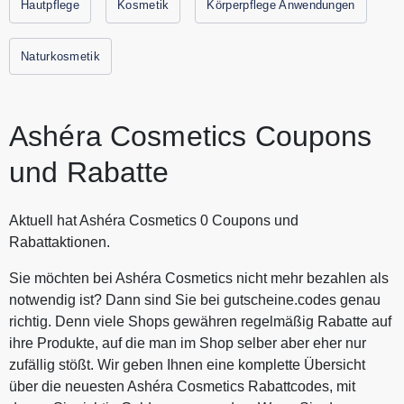
Hautpflege
Kosmetik
Körperpflege Anwendungen
modernen Kosmetikforschung. Die aktuellsten Gutscheine
und Rabatte von Ashéra finden Sie immer auf unserer
Naturkosmetik
Website.
Ashéra Cosmetics Coupons
und Rabatte
Aktuell hat Ashéra Cosmetics 0 Coupons und
Rabattaktionen.
Sie möchten bei Ashéra Cosmetics nicht mehr bezahlen als
notwendig ist? Dann sind Sie bei gutscheine.codes genau
richtig. Denn viele Shops gewähren regelmäßig Rabatte auf
ihre Produkte, auf die man im Shop selber aber eher nur
zufällig stößt. Wir geben Ihnen eine komplette Übersicht
über die neuesten Ashéra Cosmetics Rabattcodes, mit