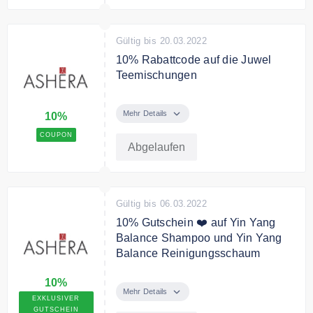
Gültig bis 20.03.2022
10% Rabattcode auf die Juwel
Teemischungen
10% Rabatt auf die Juwel
Teemischungen
Mehr Details
10%
COUPON
Abgelaufen
Gültig bis 06.03.2022
10% Gutschein ❤️ auf Yin Yang
Balance Shampoo und Yin Yang
Balance Reinigungsschaum
10% Rabatt auf Yin Yang Balance
10%
Shampoo und Yin Yang Balance
Mehr Details
EXKLUSIVER
Reinigungsschaum
GUTSCHEIN