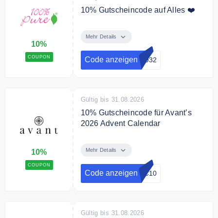
10% Gutscheincode auf Alles ❤️
Der Frühjahrs-Gutschein von
100% Pure ist da!
Mehr Details
10%
Bedingungen
COUPON
Code anzeigen
w932
Mindestbestellwert 40 €
Gültig bis 31.08.2026
10% Gutscheincode für Avant’s
2026 Advent Calendar
Mit dem Code gibt es 10% Rabatt
für Avant’s 2026 Advent Calendar
Mehr Details
10%
COUPON
Code anzeigen
LC10
Gültig bis 31.08.2026