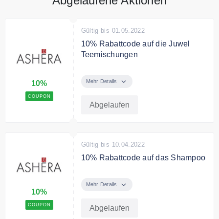
Abgelaufene Aktionen
Gültig bis 01.05.2022
10% Rabattcode auf die Juwel
Teemischungen
10% Rabatt auf die Juwel
Teemischungen
Mehr Details
10%
COUPON
Abgelaufen
Gültig bis 10.04.2022
10% Rabattcode auf das Shampoo
10% Rabatt auf das Shampoo
Mehr Details
10%
COUPON
Abgelaufen