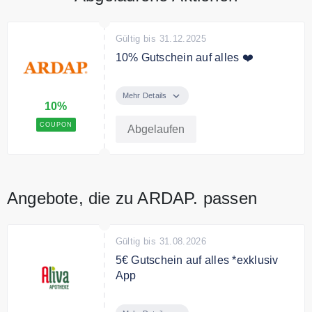
Gültig bis 31.12.2025
10% Gutschein auf alles ❤️
Verwenden Sie den Code an der
Kasse und sichern Sie sich 10%
Mehr Details
10%
Rabatt. Der Gutschein ist auch für
rabattierte Produkte gültig.
COUPON
Abgelaufen
Angebote, die zu ARDAP. passen
Gültig bis 31.08.2026
5€ Gutschein auf alles *exklusiv
App
Hol dir die aliva App. Bei deinem