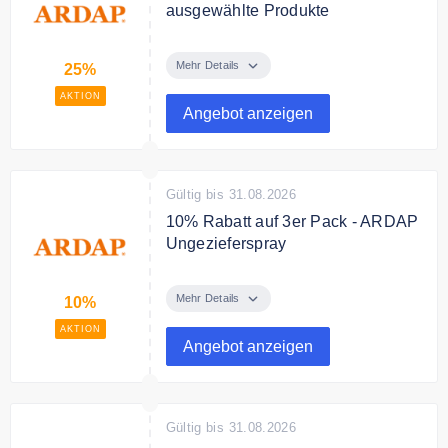
ausgewählte Produkte
Sparen Sie bis zu 25% auf
ausgewählte Produkte im Angebot,
Mehr Details
25%
AKTION
Angebot anzeigen
Gültig bis 31.08.2026
10% Rabatt auf 3er Pack - ARDAP
Ungezieferspray
3er Pack - ARDAP
Ungezieferspray 750ml jetzt für
Mehr Details
10%
39,99€
AKTION
Angebot anzeigen
Gültig bis 31.08.2026