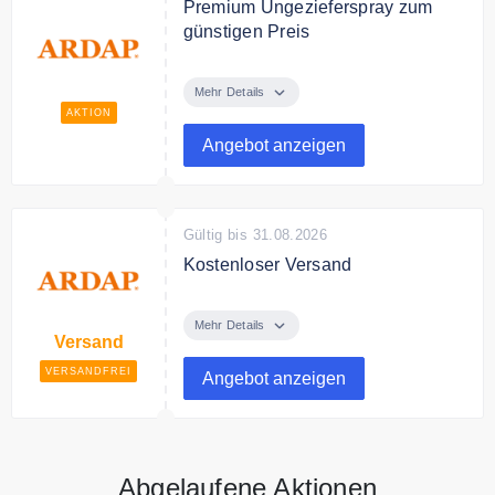
Premium Ungezieferspray zum
günstigen Preis
Entdecken Sie bei ARDAP
Premium Ungezieferspray zum
Mehr Details
günstigen Preis.
AKTION
Angebot anzeigen
Gültig bis 31.08.2026
Kostenloser Versand
Ab einem Bestellwert von
insgesamt 30,00 € versendet
Mehr Details
Versand
ARDAP. kostenlos innerhalb
Deutschlands.
VERSANDFREI
Angebot anzeigen
Abgelaufene Aktionen