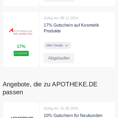
Gültig bis 08.12.2024
17% Gutschein auf Kosmetik
Produkte
Apotheke.de schenkt Ihnen 17%
Extra-Rabatt auf Kosmetik der
Mehr Details
17%
Marken CeraVe, La Roche Posay
COUPON
und Vichy.
Abgelaufen
Angebote, die zu APOTHEKE.DE
passen
Gültig bis 31.08.2026
10% Gutschein für Neukunden