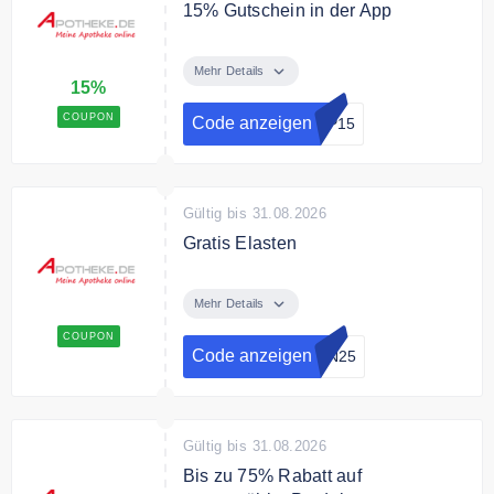
15% Gutschein in der App
In der App erhalten Sie mit dem
Code 15% Rabatt. Jetzt
Mehr Details
15%
herunterladen.
COUPON
Code anzeigen
PP15
Gültig bis 31.08.2026
Gratis Elasten
Jetzt gratis Elasten Kollagen
Boost gratis zu Deiner Bestellung
Mehr Details
mit dem Code.
COUPON
Code anzeigen
EN25
Gültig bis 31.08.2026
Bis zu 75% Rabatt auf