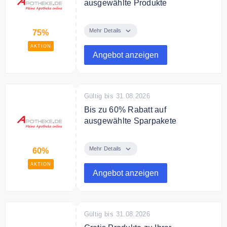
ausgewählte Produkte
Sichern Sie sich bis zu 75% auf
ausgewählte Produkte.
Mehr Details
75%
AKTION
Angebot anzeigen
Gültig bis 31.08.2026
Bis zu 60% Rabatt auf
ausgewählte Sparpakete
Sparen Sie bis zu 60% auf
ausgewählte Sparpakete.
Mehr Details
60%
AKTION
Angebot anzeigen
Gültig bis 31.08.2026