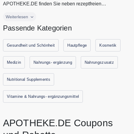
APOTHEKE.DE finden Sie neben rezeptfreien
Medikamenten bis hin zu Kosmeti...
APOTHEKE.DE ist Ihre zuverlässige Online Apotheke. Bei
Weiterlesen
APOTHEKE.DE finden Sie neben rezeptfreien
Passende Kategorien
Medikamenten bis hin zu Kosmetika sowie
Nahrungsergänzungsmitteln auch Arzneimittel für Tiere.
Dabei können Sie durch ihre dauerhaft günstigen Preise bis
Gesundheit und Schönheit
Hautpflege
Kosmetik
zu 60% sparen. Alle aktuellen Gutscheine und
Rabattaktionen von APOTHEKE.DE finden Sie immer hier
Medizin
Nahrungs- ergänzung
Nahrungszusatz
auf Gutscheine.codes.
Nutritional Supplements
Vitamine & Nahrungs- ergänzungsmittel
APOTHEKE.DE Coupons