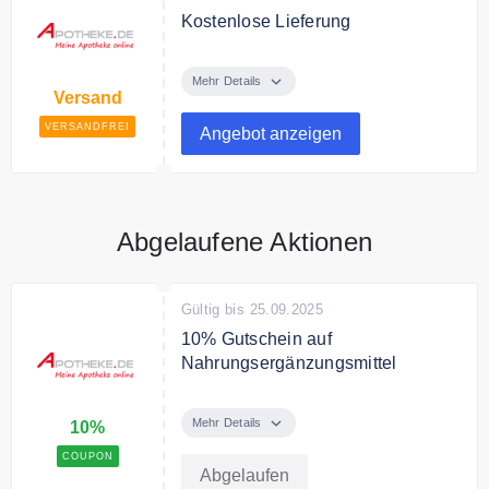
Kostenlose Lieferung
Ab 18,99€ Bestellwert liefert
Apotheke.de versandkostenfrei.
Mehr Details
Versand
VERSANDFREI
Angebot anzeigen
Abgelaufene Aktionen
Gültig bis 25.09.2025
10% Gutschein auf
Nahrungsergänzungsmittel
10 % Gutschein auf alle Produkte
der Eigenmarke apodiscounter mit
Mehr Details
10%
dem Code
COUPON
Abgelaufen