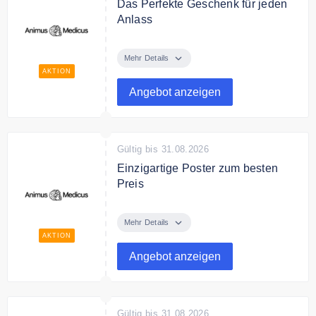
Das Perfekte Geschenk für jeden
Anlass
Entdecken Sie bei Animus
Medicus perfekte Geschenke für
Mehr Details
jeden Anlass.
AKTION
Angebot anzeigen
Gültig bis 31.08.2026
Einzigartige Poster zum besten
Preis
Entdecken Sie bei Animus
Medicus einzigartige Poster zum
Mehr Details
besten Preis.
AKTION
Angebot anzeigen
Gültig bis 31.08.2026