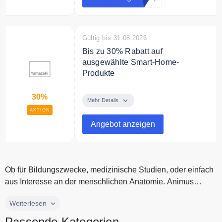
Gültig bis 31.08.2026
Bis zu 30% Rabatt auf
ausgewählte Smart-Home-
Produkte
Sonderangebote: Profitieren Sie
30%
von Sonderrabatten auf
Mehr Details
ausgewählte Smart-Home-
AKTION
Produkte – solange der Vorrat
Angebot anzeigen
reicht. Bis zu 30 % Rabatt.
Ob für Bildungszwecke, medizinische Studien, oder einfach
aus Interesse an der menschlichen Anatomie. Animus
Medicus bietet eine...
Ob für Bildungszwecke, medizinische Studien, oder einfach
Weiterlesen
aus Interesse an der menschlichen Anatomie. Animus
Passende Kategorien