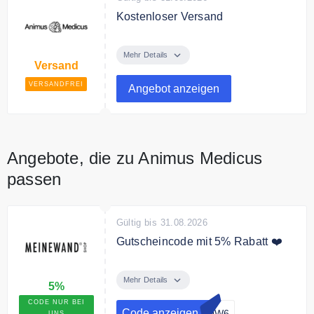
Kostenloser Versand
Animus Medicus liefert
versandkostenfrei innerhalb
Mehr Details
Versand
Deutschlands.
VERSANDFREI
Angebot anzeigen
Angebote, die zu Animus Medicus
passen
Gültig bis 31.08.2026
Gutscheincode mit 5% Rabatt ❤️
Sichern Sie sich mit unserem
exklusiven Code 5% Rabatt auf
Mehr Details
5%
das gesamte Sortiment
CODE NUR BEI
Code anzeigen
H9W6
UNS