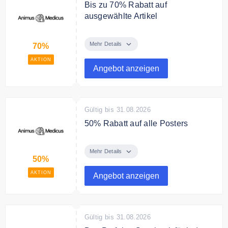
Bis zu 70% Rabatt auf
ausgewählte Artikel
Sichern Sie sich bis zu 70%
Rabatt auf ausgewählte Artikel
Mehr Details
70%
AKTION
Angebot anzeigen
Gültig bis 31.08.2026
50% Rabatt auf alle Posters
Sparen Sie jetzt 50% auf alle
Posters.
Mehr Details
50%
AKTION
Angebot anzeigen
Gültig bis 31.08.2026