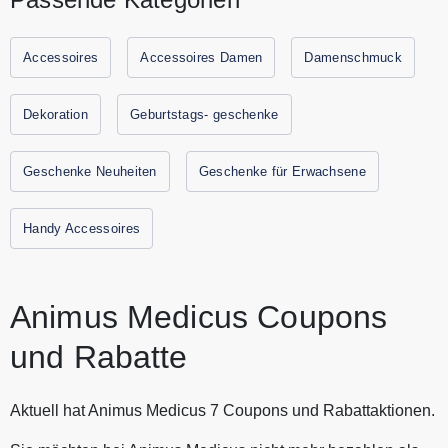
Medicus bietet eine große Sammlung von anatomischen
Bildern. Entdecken Sie in dem Online Shop perfekte
anatomischen Bilder zum besten Preis. Bei Animus Medicus
Accessoires
Accessoires Damen
Damenschmuck
finden Sie auch einzigartige Accessoires und Schmuck, das
ideale Geschenk für jeden Anlass. Sparen Sie jetzt durch
Dekoration
Geburtstags- geschenke
Gutscheine.codes mit den aktuellen Gutscheinen und
Rabattaktionen von Animus Medicus.
Geschenke Neuheiten
Geschenke für Erwachsene
Handy Accessoires
Animus Medicus Coupons
und Rabatte
Aktuell hat Animus Medicus 7 Coupons und Rabattaktionen.