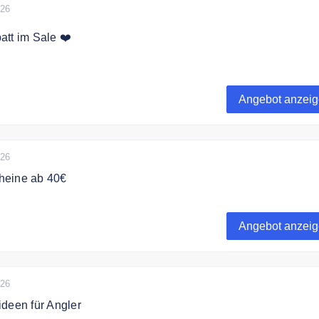
026
aktuellen Gutscheinen und Rabattaktionen
tt im Sale ❤️
egorie sparen Sie bis zu 50% auf ausgewählte Artikel.
Angebot anzei
026
heine ab 40€
e Geschenkgutscheine von Neptunmaster ab 40€.
Angebot anzei
026
deen für Angler