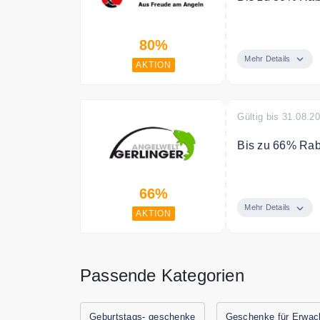
Sichere Dir be
80%
Rabatt auf über 
Mehr Details
AKTION
Gültig bis 31.08.2
Bis zu 66% Rab
Abu Garcia Com
66%
Mehr Details
AKTION
Passende Kategorien
Geburtstags- geschenke
Geschenke für Erwac