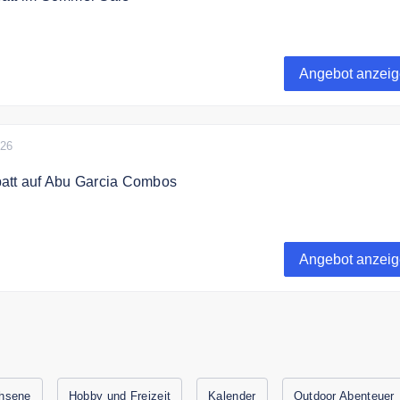
i dem großen SOMMER SALE großartige Deals mit bis zu 80
5.000 Artikel!
Angebot anzei
026
att auf Abu Garcia Combos
bos! Top Angelcombos bis zu 66% reduziert!
Angebot anzei
hsene
Hobby und Freizeit
Kalender
Outdoor Abenteuer