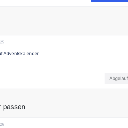
025
uf Adventskalender
bt es 5€ Rabatt auf Adventskalender
Abgelau
r passen
026