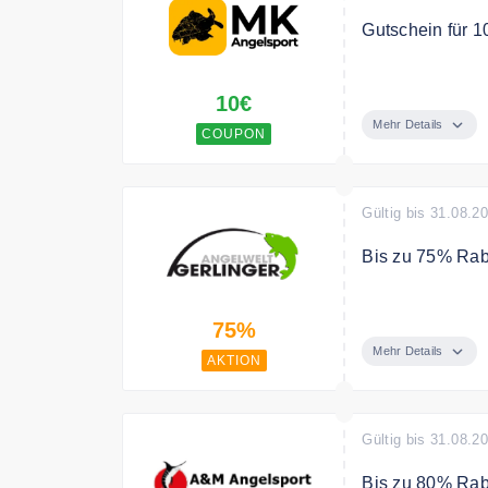
Gutschein für 1
Melde dich jetz
10€
Gutschein für D
Mehr Details
COUPON
Gültig bis 31.08.2
Bis zu 75% Rabat
Sichere Dir bis
75%
Sommer-Sale
Mehr Details
AKTION
Gültig bis 31.08.2
Bis zu 80% Rab