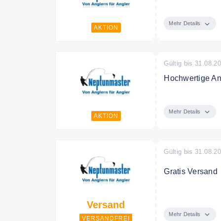
In dem Angelsho
Weihnachtsgesc
Mehr Details
AKTION
Ostergeschenk.
Gültig bis 31.08.2
Hochwertige An
Entdecken Sie 
Preis.
Mehr Details
AKTION
Gültig bis 31.08.2
Gratis Versand
Ab 150€ Bestell
Versand
Mehr Details
VERSANDFREI