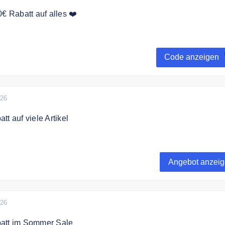
0€ Rabatt auf alles ❤️
t zum MK Angelsport Newsletter an und erhalte einen 10€
eine Bestellung.
Code anzeigen
026
t auf viele Artikel
 zu 75% Rabatt auf auserwählte Top-Produkte rund ums Angel
Angebot anzei
026
att im Sommer Sale