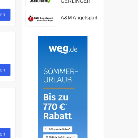
GERLINGER
gen
A&M Angelsport
en
gen
gen