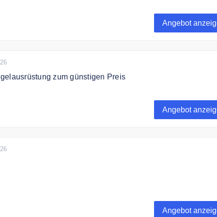
p finden Sie ein gutes Geschenk für Angler. Egal ob ein
henk für Angler oder ein Geburtstagsgeschenk oder
Angebot anzei
026
gelausrüstung zum günstigen Preis
bei Neptunmaster hochwertige Angelausrüstung zum günstig
Angebot anzei
026
wert liefert Neptunmaster versandkostenfrei.
Angebot anzei