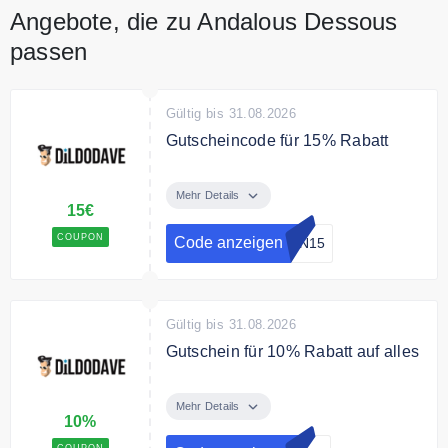
Angebote, die zu Andalous Dessous
einlösbar.
passen
Gültig bis 31.08.2026
Gutscheincode für 15% Rabatt
Sichern Sie sich mit dem
Gutscheincode 15% Rabatt auf
Mehr Details
15€
Dildos, Vibratoren und Sextoys
COUPON
Code anzeigen
ON15
Bedingungen
Ab 50€ Mindestbestellwert
Gültig bis 31.08.2026
Gutschein für 10% Rabatt auf alles
Zusätzlich 10% Rabatt ab 100€
Bestellwert auf alle Artikel
Mehr Details
10%
COUPON