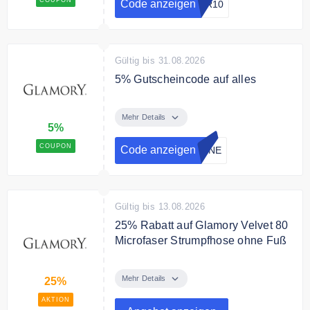
Code anzeigen
PR10
Gültig bis 31.08.2026
5% Gutscheincode auf alles
Du erhältst nach dem Einlösen
des Gutscheincodes im Checkout
Mehr Details
5%
5% Rabatt auf den gesamten
Einkauf (exkl. Versandkosten).
COUPON
Code anzeigen
EINE
Bedingungen
Ab einem Bestellwert von 50€
Gültig bis 13.08.2026
25% Rabatt auf Glamory Velvet 80
Microfaser Strumpfhose ohne Fuß
Jetzt 25% Rabatt auf Glamory
Velvet 80 Microfaser Strumpfhose
Mehr Details
25%
ohne Fuß sichern. Statt 19.95€ nur
AKTION
noch 14.95€