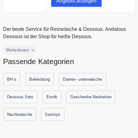
Angebot anzeigen
Bedingungen
Solange der Vorrat reicht.
Der beste Service für Reizwäsche & Dessous. Andalous
Dessous ist der Shop für heiße Dessous.
Der beste Service für Reizwäsche & Dessous. Andalous
Weiterlesen
Dessous ist der Shop für heiße Dessous.
Passende Kategorien
BH´s
Bekleidung
Damen- unterwäsche
Dessous Sets
Erotik
Geschenke Neuheiten
Nachtwäsche
Sextoys