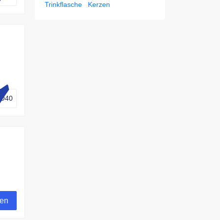
Trinkflasche
Kerzen
owie
O40
t.
gen