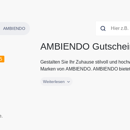
AMBIENDO
AMBIENDO Gutschei
5
Gestalten Sie Ihr Zuhause stilvoll und hoc
Marken von AMBIENDO. AMBIENDO bietet 
Gestalten Sie Ihr Zuhause stilvoll und hoc
Weiterlesen
Marken von AMBIENDO. AMBIENDO bietet Ihn
Bettwäsche, Badtextilien und vieles mehr. 
AMBIENDO zum besten Preis. Alle aktuelle
AMBIENDO finden Sie immer hier auf Guts
e.