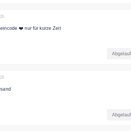
025
incode ❤️ nur für kurze Zeit
eit gibt es bis zu 12% Rabatt auf die gesamte Bestellung
Abgelau
 alle Produkte -6% EXTRA ab 60 EUR Bestellwert -8% EXTR
lwert -12% EXTRA ab 250 EUR Bestellwert
025
rsand
det kostenfrei ab 49€ Bestellwert.
Abgelau