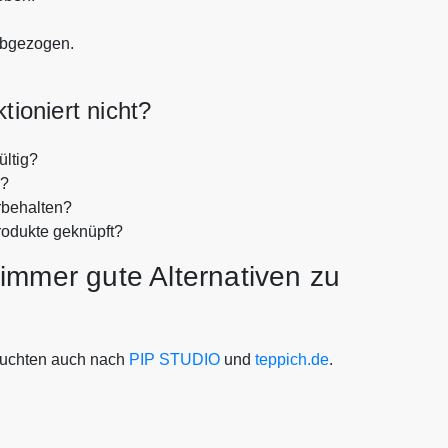
abgezogen.
ioniert nicht?
ltig?
n?
rbehalten?
rodukte geknüpft?
immer gute Alternativen zu
uchten auch nach
PIP STUDIO
und
teppich.de
.