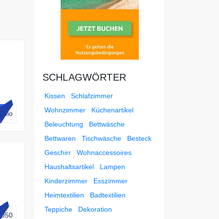
SCHLAGWÖRTER
 für
Kissen
Schlafzimmer
Wohnzimmer
Küchenartikel
udio
Beleuchtung
Bettwäsche
Bettwaren
Tischwäsche
Besteck
Geschirr
Wohnaccessoires
Haushaltsartikel
Lampen
Kinderzimmer
Esszimmer
Heimtextilien
Badtextilien
n
Teppiche
Dekoration
O50