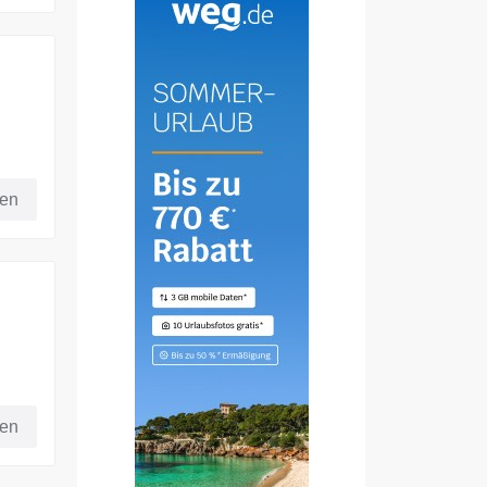
fen
A ab
fen