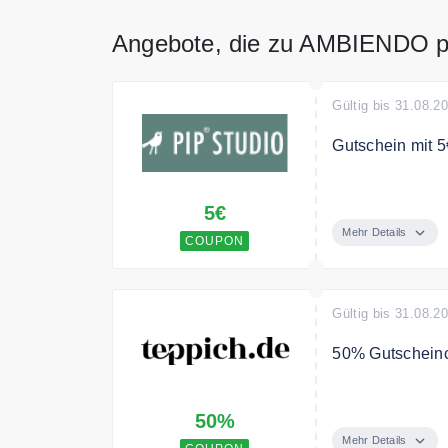
Angebote, die zu AMBIENDO 
Gültig bis 31.08.2
Gutschein mit 5€
Melde dich jetz
5€
Deine Bestellu
Mehr Details
COUPON
Gültig bis 31.08.2
50% Gutscheinc
Mit dem Gutsch
50%
Produkte. Ideal
und Wohnacces
Mehr Details