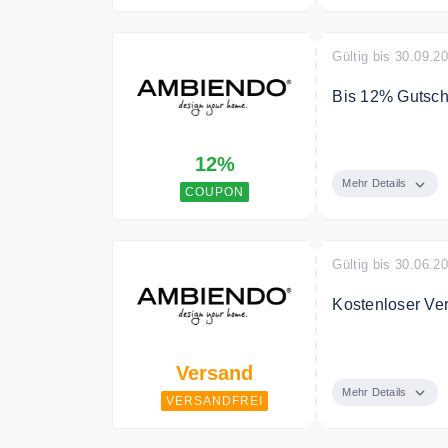
Gültig bis 30.09.2
Bis 12% Gutsche
Nur für kurze Z
12%
Bedingungen
Mehr Details
COUPON
-3% EXTRA auf
150 EUR Bestel
Gültig bis 30.06.2
Kostenloser Ve
Ambiendo versen
Versand
Mehr Details
VERSANDFREI