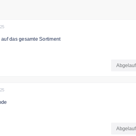
025
 auf das gesamte Sortiment
halten Sie 11€ Rabatt auf das gesamte Sortiment.
Abgelau
tbestellwert. Ausnahmen: SALE-Produkte, Marke Eldvarm
025
ode
 dem Code 7% auf das gesamte Sortiment.
Abgelau
bestellwert.