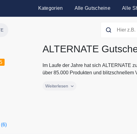
Kategorien
Alle Gutscheine
Alle S
TE
ALTERNATE Gutsche
5
Im Laufe der Jahre hat sich ALTERNATE zu e
über 85.000 Produkten und blitzschnellem V
Im Laufe der Jahre hat sich ALTERNATE zu e
Weiterlesen
über 85.000 Produkten und blitzschnelle
über das Smartphone bis hin zum Notebook
Herz begehrt. Auch Heimkino Fans, Smart 
kommen bei ALTERNATE auf Ihre Kosten. Sp
den aktuellen Gutscheinen und Rabattakt
 (6)