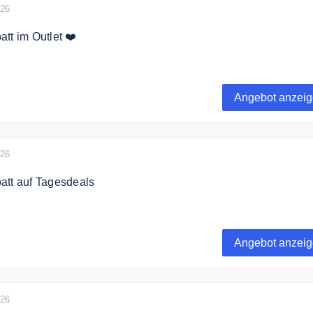
026
tt im Outlet ❤️
ategorie sparen Sie bis zu 70% auf Restposten.
Angebot anzei
026
att auf Tagesdeals
 zu 45% Rabatt auf Tagesdeals.
Angebot anzei
026