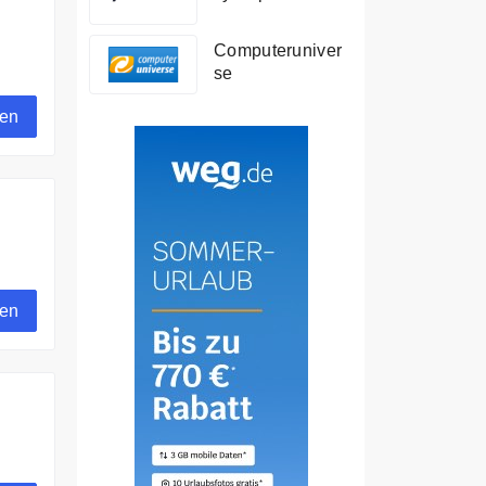
Computeruniver
se
gen
gen