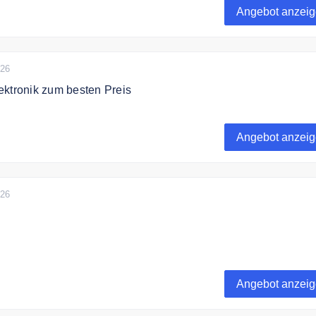
Angebot anzei
026
ektronik zum besten Preis
bei ALTERNATE hochwertige Computers und Elektronik zum
Angebot anzei
026
rt verandkostenfrei nach Deutschland.
Angebot anzei