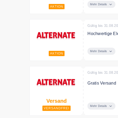
Mehr Details
AKTION
Gültig bis 31.08.2
Hochwertige El
Entdecken Sie 
besten Preis.
Mehr Details
AKTION
Gültig bis 31.08.2
Gratis Versand
Alternate liefe
Versand
Mehr Details
VERSANDFREI