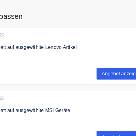
passen
026
tt auf ausgewählte Lenovo Artikel
0% auf ausgewählte Lenovo Artikel
Angebot anzei
026
att auf ausgewählte MSI Geräte
5%* zur UVP auf ausgewählte MSI Laptops, Computers und