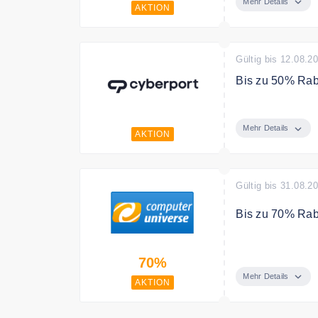
Mehr Details
AKTION
Gültig bis 12.08.2
Bis zu 50% Rab
Cool durch den
man bei Cyberpo
Mehr Details
AKTION
Bedingungen
nur solange der 
Gültig bis 31.08.2
Bis zu 70% Raba
Im Computeruniv
70%
Artikel aus de
große Schnäppc
Mehr Details
AKTION
sowie Vorführ- 
kaufen.