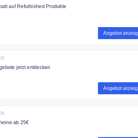
att auf Refurbished Produkte
 zu 100€ auf ausgewählte Refurbished Produkte.
Angebot anzei
026
gebote jetzt entdecken
etzt die aktuellen Angeboten und Cash Back Aktionen von
Angebot anzei
026
heine ab 25€
e Geschenkgutscheine von Alternate ab 25€