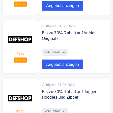
AKTION
Angebot anzeigen
Gültig bis 31.08.2026
Bis zu 70% Rabatt auf Adidas
Originals
Sparen Sie bis zu 70% auf
ausgewählte Adidas Originals
Mehr Details
70%
Artikel.
AKTION
Angebot anzeigen
Gültig bis 31.08.2026
Bis zu 70% Rabatt auf Jogger,
Hoodies und Zipper
Sparen Sie bis zu 70% auf Jogger,
Hoodies und Zipper
Mehr Details
70%