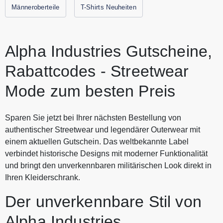
Männeroberteile
T-Shirts Neuheiten
T-Shirts, Shorts und passende Accessoires für den Alltag.
Alle aktuellen Gutscheine und Rabattaktionen von ALPHA
INDUSTRIES findest Du immer hier auf Gutscheine.codes.
Alpha Industries Gutscheine,
Rabattcodes - Streetwear
Mode zum besten Preis
Sparen Sie jetzt bei Ihrer nächsten Bestellung von
authentischer Streetwear und legendärer Outerwear mit
einem aktuellen Gutschein. Das weltbekannte Label
verbindet historische Designs mit moderner Funktionalität
und bringt den unverkennbaren militärischen Look direkt in
Ihren Kleiderschrank.
Der unverkennbare Stil von
Alpha Industries