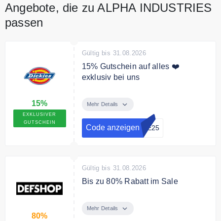
Angebote, die zu ALPHA INDUSTRIES
passen
Gültig bis 31.08.2026
15% Gutschein auf alles ❤️
exklusiv bei uns
Mit unserem exklusiven Gutschein
15%
erhalten Sie 15% Rabatt auf das
Mehr Details
gesamte Sortiment.
EXKLUSIVER
GUTSCHEIN
Code anzeigen
DE25
Gültig bis 31.08.2026
Bis zu 80% Rabatt im Sale
In der Sale Kategorie sparst Du
bis zu 80% auf ausgewählte Mode
Mehr Details
80%
und Accessoires.