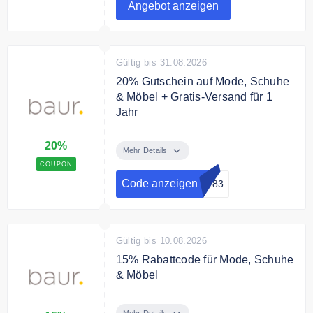
Angebot anzeigen
Nur solange der Vorrat reicht.
Gültig bis 31.08.2026
20% Gutschein auf Mode, Schuhe
& Möbel + Gratis-Versand für 1
Jahr
20% Neukunden Rabatt auf viele
20%
Sortimente inkl. Gratis-Versand für
Mehr Details
1 Jahr
COUPON
Code anzeigen
1283
Gültig bis 10.08.2026
15% Rabattcode für Mode, Schuhe
& Möbel
Sichern Sie sich mit dem Code
15% Rabatt auf Mode, Schuhe &
Mehr Details