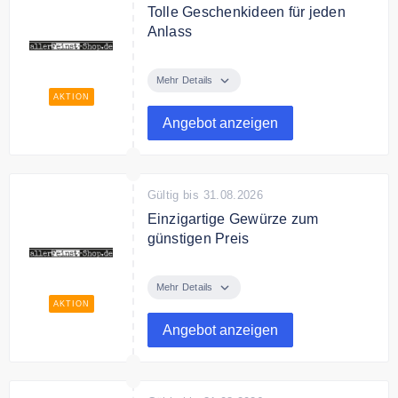
Tolle Geschenkideen für jeden
Anlass
allerFeinst-Shop.de Gewürze sind
eine tolle Geschenkideen für
Mehr Details
jeden Anlass.
AKTION
Angebot anzeigen
Gültig bis 31.08.2026
Einzigartige Gewürze zum
günstigen Preis
Entdecke bei allerFeinst-Shop.de
leckere Gewürze zum günstigen
Mehr Details
Preis.
AKTION
Angebot anzeigen