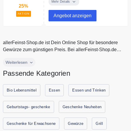
ausgewählte Gewürze in der Sale
Mehr Details
25%
Kategorie.
AKTION
Angebot anzeigen
allerFeinst-Shop.de ist Dein Online Shop für besondere
Gewürze zum günstigen Preis. Bei allerFeinst-Shop.de
findest Du leckere G...
allerFeinst-Shop.de ist Dein Online Shop für besondere
Weiterlesen
Gewürze zum günstigen Preis. Bei allerFeinst-Shop.de
Passende Kategorien
findest Du leckere Gewürze zum Kochen, Grillen und
Backen. Entdecke bei allerFeinst-Shop.de einzigartige
Aromen ohne künstliche Zusätze. allerFeinst-Shop.de
Bio Lebensmittel
Essen
Essen und Trinken
begleitet Dir auf Deiner kulinarischen Entdeckungsreise.
Spare jetzt durch Gutscheine.codes mit den aktuellen
Geburtstags- geschenke
Geschenke Neuheiten
Gutscheinen und Rabattaktionen von allerFeinst-Shop.de.
Geschenke für Erwachsene
Gewürze
Grill