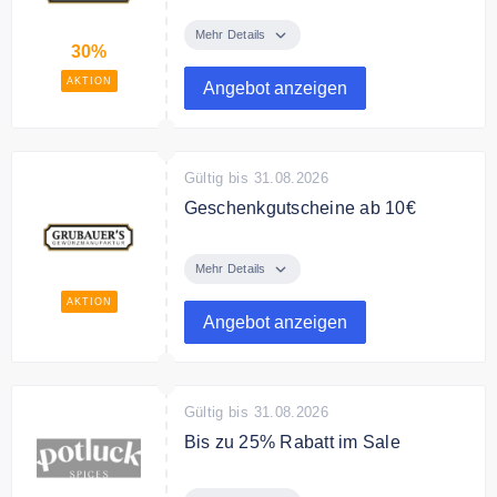
Sichern Sie sichern bis zu 30%
auf ausgewählte Gewürze und
Mehr Details
30%
Sparsets im Angebot.
AKTION
Angebot anzeigen
Gültig bis 31.08.2026
Geschenkgutscheine ab 10€
Verschenke Geschenkgutscheine
von Grubauers bereits ab 10€
Mehr Details
AKTION
Angebot anzeigen
Gültig bis 31.08.2026
Bis zu 25% Rabatt im Sale
Spare bis zu 25% aus