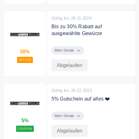
Gültig bis 24.11.2024
Bis zu 30% Rabatt auf
ausgewählte Gewürze
Spare bis zu 30% auf ausgewählte
Gewürze auf allerFeinst-Shop.de.
Mehr Details
30%
AKTION
Abgelaufen
Gültig bis 26.12.2023
5% Gutschein auf alles ❤️
Verwende den Code und spare
5% auf das gesamte Sortiment.
Mehr Details
5%
Ohne Mindestbestellwert.
COUPON
Abgelaufen
Bedingungen