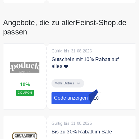
Pro Kunde nur einmal einlösbar.
Angebote, die zu allerFeinst-Shop.de
passen
Gültig bis 31.08.2026
Gutschein mit 10% Rabatt auf
alles ❤️
Aktuell erhalten Sie mit dem Code
10 % Rabatt auf Ihre Bestellung
Mehr Details
10%
COUPON
Code anzeigen
ck10
Gültig bis 31.08.2026
Bis zu 30% Rabatt im Sale