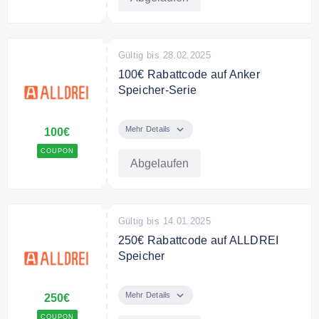
Gültig bis 28.02.2025
100€ Rabattcode auf Anker
Speicher-Serie
Anker Speicher-Serie genießen
Sie einen Rabatt von 100 Euro,
Mehr Details
100€
einschließlich Anker SOLIX
COUPON
Solarbank 2 E1600 PRO；Anker
Abgelaufen
Solix Solarbank 2 E1600 AC；
A'nker SOLIX BP1600
Erweiterungsakku.
Gültig bis 14.01.2025
250€ Rabattcode auf ALLDREI
Speicher
Exklusiver Rabattcode für die
ALLDREI Speicher Anker SOLIX
Mehr Details
250€
Solarbank 2 E1600 PRO Serie
COUPON