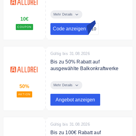
Mit dem Code erhalten Sie 10€
Rabatt auf das gesamte Sortiment.
Mehr Details
10€
COUPON
Code anzeigen
EI10
Gültig bis 31.08.2026
Bis zu 50% Rabatt auf
ausgewählte Balkonkraftwerke
Sparen Sie bis zu 50% auf
ausgewählte Balkonkraftwerke im
Mehr Details
50%
Angebot.
AKTION
Angebot anzeigen
Gültig bis 31.08.2026
Bis zu 100€ Rabatt auf