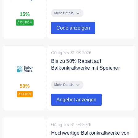
Sichern Sie sich mit dem
Gutscheincode 15% Rabatt beim
Mehr Details
15%
Kauf von 3 Artikeln der Kategorie
COUPON
"Schlafzimmer".
Code anzeigen
Gültig bis 31.08.2026
Bis zu 50% Rabatt auf
Balkonkraftwerke mit Speicher
Sparen Sie bis zu 50% auf
Balkonkraftwerke Komplettsets mit
Mehr Details
50%
Speicher.
AKTION
Angebot anzeigen
Gültig bis 31.08.2026
Hochwertige Balkonkraftwerke von