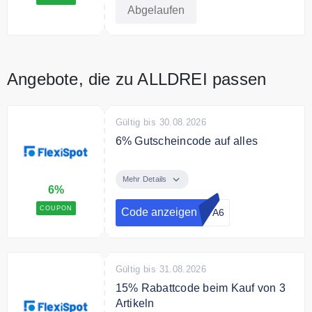
und optionales Balkonkraftwerk –
Abgelaufen
genießen Sie einen Rabatt von
250 €!
Angebote, die zu ALLDREI passen
Gültig bis 30.08.2026
6% Gutscheincode auf alles
Verwenden Sie den Code an der
Kasse und sichern Sie sich 6% auf
Mehr Details
6%
alles
COUPON
Code anzeigen
S7A6
Gültig bis 31.08.2026
15% Rabattcode beim Kauf von 3
Artikeln