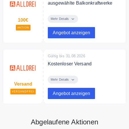
ausgewählte Balkonkraftwerke
Sparen Sie bis zu 100€ auf
ausgewählte Balkonkraftwerke.
Mehr Details
100€
AKTION
Angebot anzeigen
Gültig bis 31.08.2026
Kostenloser Versand
Alldrei liefert versandkostenfrei
innerhalb Deutschlands.
Mehr Details
Versand
VERSANDFREI
Angebot anzeigen
Abgelaufene Aktionen