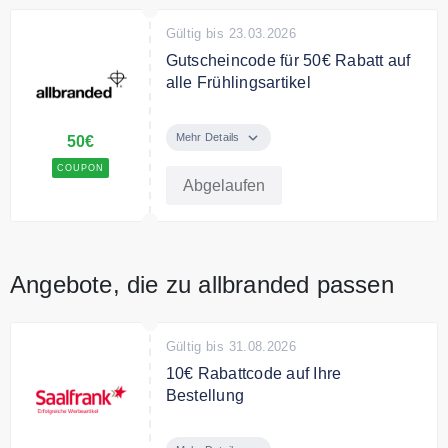
Gültig bis 23.03.2026
Gutscheincode für 50€ Rabatt auf
alle Frühlingsartikel
Bereit für den Frühling? Sichere
dir 50 € Rabatt auf
Mehr Details
50€
Frühlingsprodukte
COUPON
Abgelaufen
Bedingungen
Ab 300€ Mindestbestellwert. Nicht
kombinierbar mit anderen
Rabattaktionen und
Angebote, die zu allbranded passen
Werbegutscheinen.
Gültig bis 31.08.2026
10€ Rabattcode auf Ihre
Bestellung
Jetzt zugreifen und 10€ Rabatt