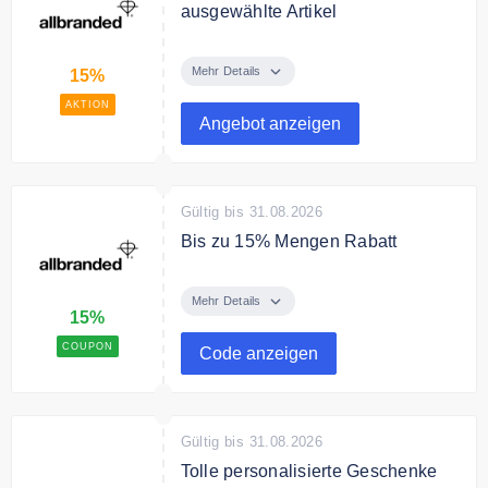
ausgewählte Artikel
In der Sale Kategorie sparen sie
bis zu 15% auf ausgewählte
Mehr Details
15%
Produkte.
AKTION
Angebot anzeigen
Gültig bis 31.08.2026
Bis zu 15% Mengen Rabatt
Bestellen Sie tolle Werbeartikel
bei allbranded und erhalten Sie
Mehr Details
15%
bis zu 15% Rabatt, je höher die
Stück Zahl, desto mehr der Rabatt.
COUPON
Code anzeigen
Gültig bis 31.08.2026
Tolle personalisierte Geschenke