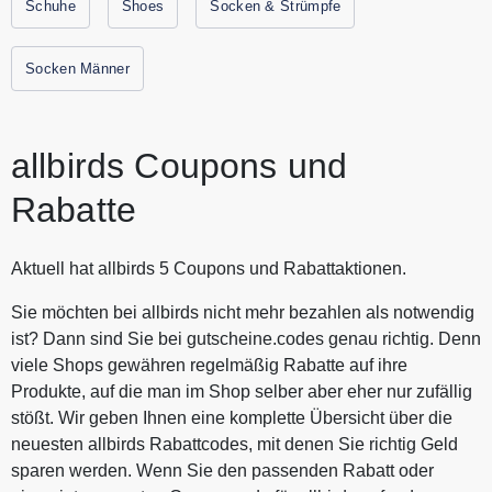
Schuhe
Shoes
Socken & Strümpfe
nehmen kannst. Entdecke bei Allbirds die richtige Schuhe
für jeden aus nachhaltigen, natürlichen Materialien zum
Socken Männer
besten Preis. Alle aktuellen Gutscheine und Rabattaktionen
von Allbirds findest Du immer hier auf Gutscheine.codes.
allbirds Coupons und
Rabatte
Aktuell hat allbirds 5 Coupons und Rabattaktionen.
Sie möchten bei allbirds nicht mehr bezahlen als notwendig
ist? Dann sind Sie bei gutscheine.codes genau richtig. Denn
viele Shops gewähren regelmäßig Rabatte auf ihre
Produkte, auf die man im Shop selber aber eher nur zufällig
stößt. Wir geben Ihnen eine komplette Übersicht über die
neuesten allbirds Rabattcodes, mit denen Sie richtig Geld
sparen werden. Wenn Sie den passenden Rabatt oder