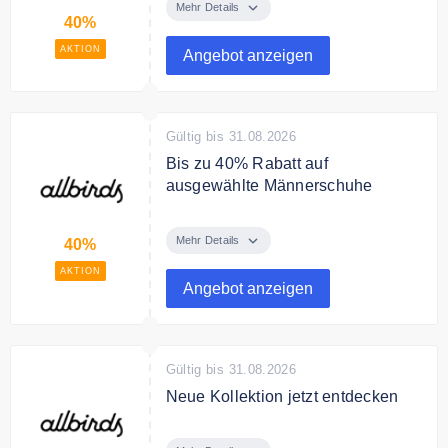
ausgewählte Damenschuhe in der
Mehr Details
40%
Sale Kategorie.
AKTION
Angebot anzeigen
Gültig bis 31.08.2026
Bis zu 40% Rabatt auf
ausgewählte Männerschuhe
Spare bis zu 40% auf ausgewählte
Styles in der Sale Kategorie.
Mehr Details
40%
AKTION
Angebot anzeigen
Gültig bis 31.08.2026
Neue Kollektion jetzt entdecken
Entdecken jetzt die Neuheiten von