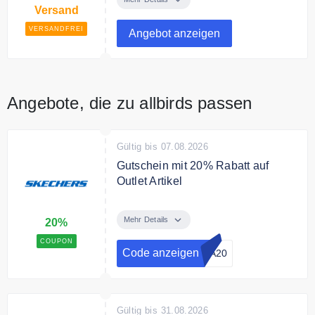
Versand
EU.
VERSANDFREI
Angebot anzeigen
Angebote, die zu allbirds passen
Gültig bis 07.08.2026
Gutschein mit 20% Rabatt auf
Outlet Artikel
Nutze den Code an der Kasse und
sichere Dir 20% zusätzlich
Mehr Details
20%
Rabattschuhe auf Outlet Artikel.
COUPON
Code anzeigen
RA20
Gültig bis 31.08.2026