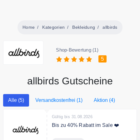
Home
Kategorien
Bekleidung
allbirds
Shop-Bewertung (1)
5
allbirds Gutscheine
Alle (5)
Versandkostenfrei (1)
Aktion (4)
Gültig bis 31.08.2026
Bis zu 40% Rabatt im Sale ❤️
Sichere Dir bis zu 40% Rabatt auf