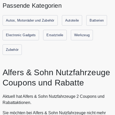
Nutzfahrzeuge? Bei Alfers & Sohn Nutzfahrzeuge seid ihr
Passende Kategorien
genau richtig. Freuen Sie sich auf eine persönliche und
kompetente Betreuung. Das Angebot reicht zudem weit über
Nutzfahrzeuge hinaus. Bei Alfers & Sohn Nutzfahrzeuge
Autos, Motorräder und Zubehör
Autoteile
Batterien
finden Sie Spezialfahrzeuge, LKW und Stromerzeuger
sowie Zubehör und Ersatzteile. Sparen Sie jetzt durch
Electronic Gadgets
Ersatzteile
Werkzeug
Gutscheine.codes mit den aktuellen Gutscheinen und
Rabattaktionen von Alfers & Sohn Nutzfahrzeuge.
Zubehör
Alfers & Sohn Nutzfahrzeuge
Coupons und Rabatte
Aktuell hat Alfers & Sohn Nutzfahrzeuge 2 Coupons und
Rabattaktionen.
Sie möchten bei Alfers & Sohn Nutzfahrzeuge nicht mehr