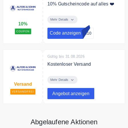
10% Gutscheincode auf alles ❤️
Sichern Sie sich 10% Rabatt mit
dem Code.
Mehr Details
10%
COUPON
Code anzeigen
nu10
Gültig bis 31.08.2026
Kostenloser Versand
Alfers & Sohn versendet kostenfrei
ab 100€ Bestellwert.
Mehr Details
Versand
VERSANDFREI
Angebot anzeigen
Abgelaufene Aktionen