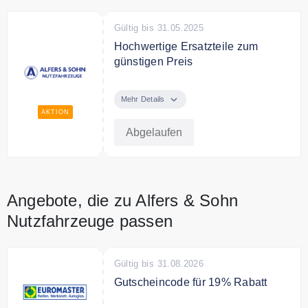
Gültig bis 31.05.2025
Hochwertige Ersatzteile zum
günstigen Preis
Entdecken Sie hochwertige
Ersatzteile zum günstigen Preis.
Mehr Details
AKTION
Abgelaufen
Angebote, die zu Alfers & Sohn
Nutzfahrzeuge passen
Gültig bis 31.08.2026
Gutscheincode für 19% Rabatt
Sparen Sie die Mehrwertsteuer mit