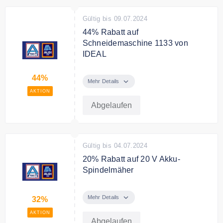
Gültig bis 09.07.2024
44% Rabatt auf
Schneidemaschine 1133 von
IDEAL
Schneidemaschine 1133 von
44%
IDEAL mit einer Ersparnis von
Mehr Details
44%
AKTION
Abgelaufen
Gültig bis 04.07.2024
20% Rabatt auf 20 V Akku-
Spindelmäher
20 V Akku-Spindelmäher von
YARD FORCE mit einer Ersparnis
Mehr Details
32%
von 32%
AKTION
Abgelaufen