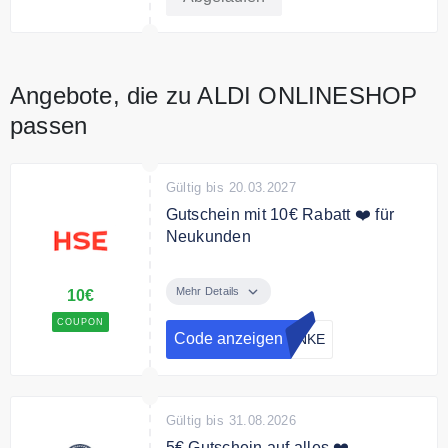
Angebote, die zu ALDI ONLINESHOP
passen
Gültig bis 20.03.2027
Gutschein mit 10€ Rabatt ❤️ für
Neukunden
Mit dem Code gibt es 10€ Rabatt
für Neukunden ab 40€ MBW
Mehr Details
10€
COUPON
Code anzeigen
ANKE
Gültig bis 31.08.2026
5€ Gutschein auf alles ❤️