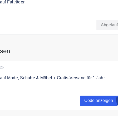
auf Falträder
ode 15% Rabatt auf Falträder sichern.
Abgelau
ssen
026
auf Mode, Schuhe & Möbel + Gratis-Versand für 1 Jahr
abatt auf viele Sortimente inkl. Gratis-Versand für 1 Jahr
Code anzeigen