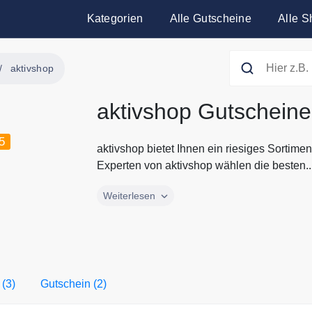
Kategorien
Alle Gutscheine
Alle S
aktivshop
aktivshop Gutscheine
5
aktivshop bietet Ihnen ein riesiges Sortim
Experten von aktivshop wählen die besten..
aktivshop bietet Ihnen ein riesiges Sortim
Weiterlesen
Experten von aktivshop wählen die besten 
Entdecken Sie bei aktivshop hochwertige Ma
vereinfachen. Alle aktuellen Gutscheine un
immer hier auf Gutscheine.codes.
 (3)
Gutschein (2)