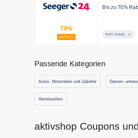
Bis zu 70% Raba
Sichern Sie sic
70%
Mehr Details
AKTION
Passende Kategorien
Autos, Motorräder und Zubehör
Damen- unterw
Heimtextilien
aktivshop Coupons und