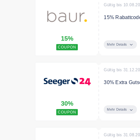
Gültig bis 10.08.2
15% Rabattcode
Sichern Sie si
15%
Bedingungen
Mehr Details
COUPON
Nicht kombinie
der Marken Ape
Beauty- & Droge
Gültig bis 31.12.2
Wohnaccessoires
Baumarkt, Artik
30% Extra Gutsch
DEALS gekennze
Sichern Sie sich
30%
Mehr Details
COUPON
Gültig bis 31.08.2