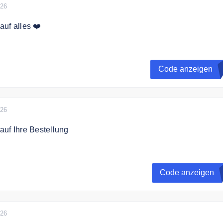
026
uf alles ❤️
den Code und sparen Sie 10% auf das gesamte Sortiment.
Code anzeigen
026
uf Ihre Bestellung
 jetzt zum aktivshop Newsletter an und erhalten Sie einen 1
re Bestellung.
Code anzeigen
026