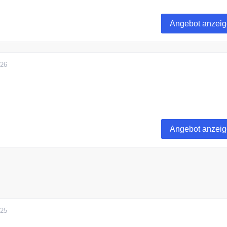
bei aktivshop hochwertige Gesundheitsprodukte zum günstig
Angebot anzei
026
rt liefert aktivshop versandkostenfrei.
Angebot anzei
025