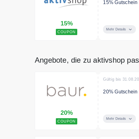
15% Gutschein 
Jetzt mit dem C
15%
Mehr Details
COUPON
Angebote, die zu aktivshop pa
Gültig bis 31.08.2
20% Gutschein 
20% Neukunden R
20%
Mehr Details
COUPON