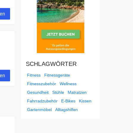
en
gen
SCHLAGWÖRTER
Fitness
Fitnessgeräte
gen
Fitnesszubehör
Wellness
Gesundheit
Stühle
Matratzen
Fahrradzubehör
E-Bikes
Kissen
Gartenmöbel
Alltagshilfen