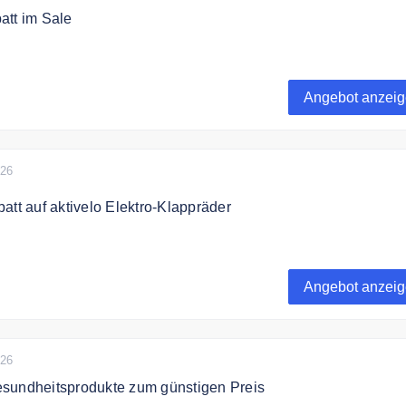
att im Sale
zu 70% auf ausgewählte Artikel im Angebot.
Angebot anzei
026
att auf aktivelo Elektro-Klappräder
hr aktivelo Faltrad und sparen sie bis zu 400€.
Angebot anzei
026
sundheitsprodukte zum günstigen Preis