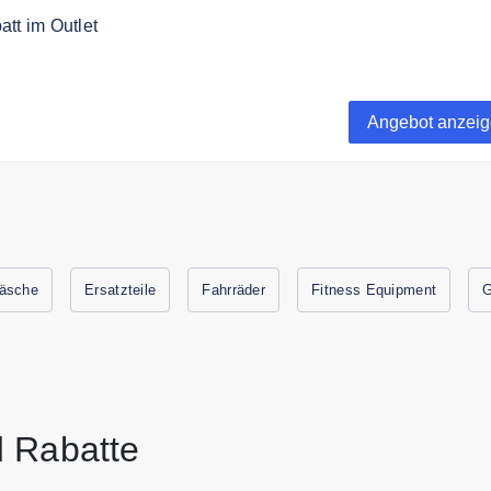
tt im Outlet
h bis zu 70% auf ausgewählte Artikel in der Outlet Kategorie.
Angebot anzei
äsche
Ersatzteile
Fahrräder
Fitness Equipment
G
 Rabatte